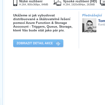
Nízké rozlišení
Vysoké rozlišení (HD)
H.264, 800x368px, 84MB
H.264, 1920x884px, 263MB
Ukážeme si jak vybudovat
Přednášející
distribuované a škálovatelné řešení
Tom
pomocí Azure Function & Storage
Kent
Acccount - Triggers, Queue, Storage,
které Vás bude stát jako pár piv.