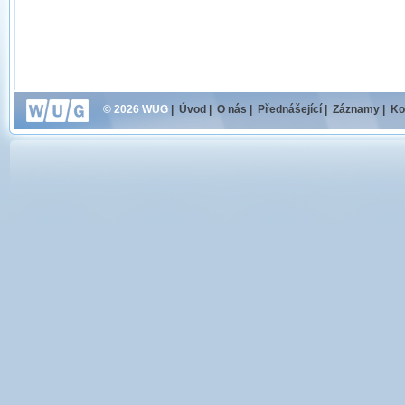
© 2026 WUG
|
Úvod
|
O nás
|
Přednášející
|
Záznamy
|
Ko