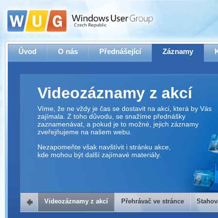
Úvod
O nás
Přednášející
Záznamy
Videozáznamy z akcí
Víme, že ne vždy je čas se dostavit na akci, která by Vás
zajímala. Z toho důvodu, se snažíme přednášky
zaznamenávat, a pokud je to možné, jejich záznamy
zveřejňujeme na našem webu.
Nezapomeňte však navštívit i stránku akce,
kde mohou být další zajímavé materiály.
Videozáznamy z akcí
Přehrávač ve stránce
Stahov
Přehrávač ve stránce