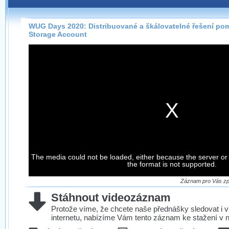
Záznamy na našem webu můžete pohodlně sledovat
přímo na stránce s využitím našeho
HTML 5
nebo
Silverlight
přehrávače.
WUG Days 2020: Distribuované a škálovatelné řešení po
Storage Account
Stránka se sama rozhodne, na základě toho, jaké
technologie podporuje Váš prohlížeč, který přehrávač
použít, abyste záznam mohli sledovat v nejvyšší
možné kvalitě.
Stahování záznamů
Víme, že občas chcete sledovat záznamy i v místech,
kde není připojení k internetu, což současný přehrávač
neumožňuje, proto umožňujeme stahování vybraných
The media could not be loaded, either because the server or
záznamů.
the format is not supported.
Velmi staré záznamy máme historicky uložené
ve formátu, který není vhodný pro stahování,
Záznam pro Vás zpr
proto je ke stažení nenabízíme.
Stáhnout videozáznam
Protože víme, že chcete naše přednášky sledovat i v
internetu, nabízíme Vám tento záznam ke stažení v n