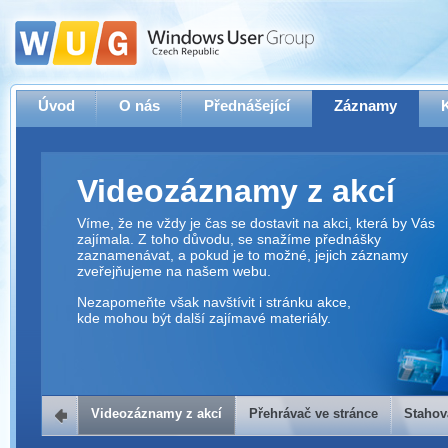
Úvod
O nás
Přednášející
Záznamy
Videozáznamy z akcí
Víme, že ne vždy je čas se dostavit na akci, která by Vás
zajímala. Z toho důvodu, se snažíme přednášky
zaznamenávat, a pokud je to možné, jejich záznamy
zveřejňujeme na našem webu.
Nezapomeňte však navštívit i stránku akce,
kde mohou být další zajímavé materiály.
Videozáznamy z akcí
Přehrávač ve stránce
Stahov
Přehrávač ve stránce