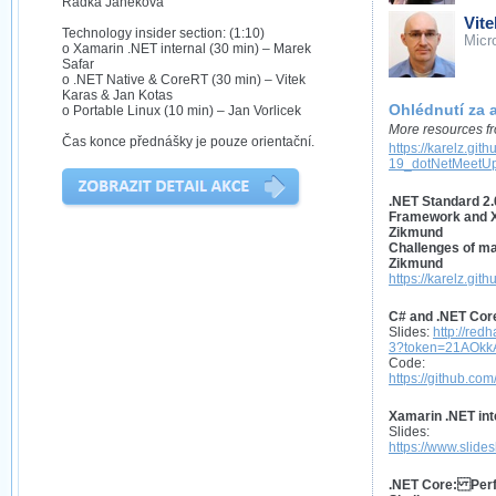
Radka Janeková
Vit
Technology insider section: (1:10)
Micr
o Xamarin .NET internal (30 min) – Marek
Safar
o .NET Native & CoreRT (30 min) – Vitek
Karas & Jan Kotas
Ohlédnutí za 
o Portable Linux (10 min) – Jan Vorlicek
More resources fr
Čas konce přednášky je pouze orientační.
https://karelz.git
19_dotNetMeetU
.NET Standard 2.
Framework and X
Zikmund
Challenges of m
Zikmund
https://karelz.gith
C# and .NET Cor
Slides:
http://red
3?token=21AOkk
Code:
https://github.c
Xamarin .NET int
Slides:
https://www.slid
.NET Core: Perf