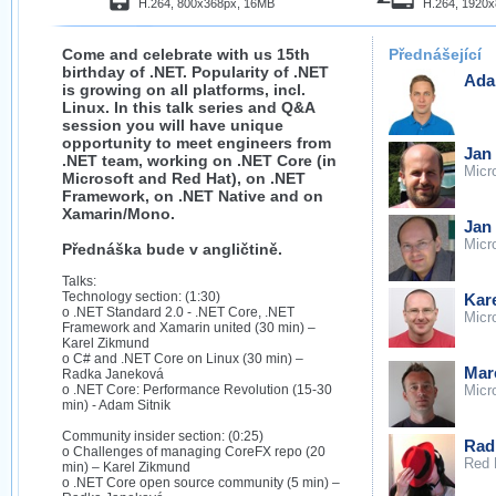
H.264, 800x368px, 16MB
H.264, 1920
Come and celebrate with us 15th
Přednášející
birthday of .NET. Popularity of .NET
Ada
is growing on all platforms, incl.
Linux. In this talk series and Q&A
session you will have unique
opportunity to meet engineers from
Jan
.NET team, working on .NET Core (in
Micr
Microsoft and Red Hat), on .NET
Framework, on .NET Native and on
Xamarin/Mono.
Jan 
Micr
Přednáška bude v angličtině.
Talks:
Technology section: (1:30)
Kar
o .NET Standard 2.0 - .NET Core, .NET
Micr
Framework and Xamarin united (30 min) –
Karel Zikmund
o C# and .NET Core on Linux (30 min) –
Mar
Radka Janeková
o .NET Core: Performance Revolution (15-30
Micr
min) - Adam Sitnik
Community insider section: (0:25)
Rad
o Challenges of managing CoreFX repo (20
Red 
min) – Karel Zikmund
o .NET Core open source community (5 min) –