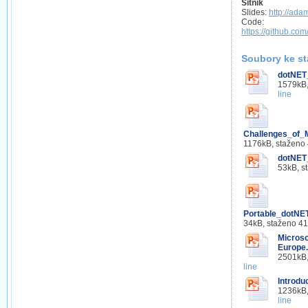
Sitnik
Slides:
http://ada
Code:
https://github.c
Soubory ke st
dotNET
1579kB,
line
Challenges_of_
1176kB, staženo
dotNET
53kB, s
Portable_dotNE
34kB, staženo 4
Microso
Europe.
2501kB,
line
Introdu
1236kB,
line