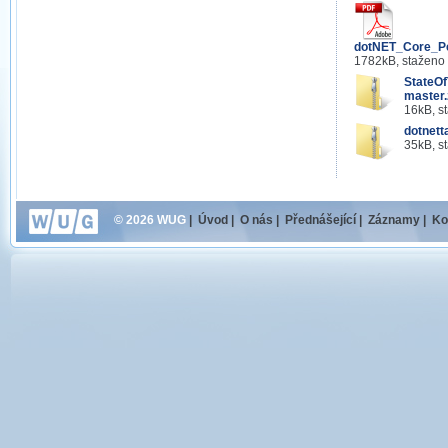
dotNET_Core_Pe
1782kB, staženo
StateO
master.
16kB, s
dotnett
35kB, s
© 2026 WUG
|
Úvod
|
O nás
|
Přednášející
|
Záznamy
|
Ko