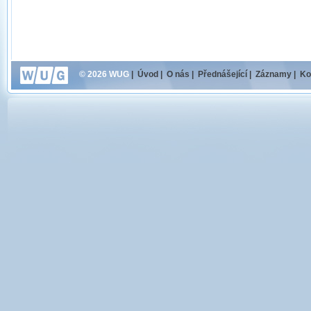
© 2026 WUG
|
Úvod
|
O nás
|
Přednášející
|
Záznamy
|
Ko