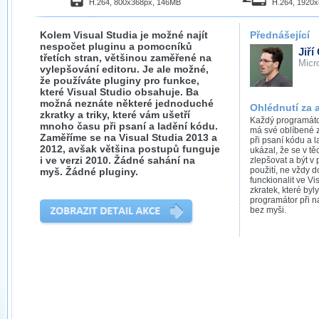
H.264, 800x368px, 146MB
H.264, 1920
Kolem Visual Studia je možné najít
Přednášející
nespočet pluginu a pomocníků
Jiří
třetích stran, většinou zaměřené na
Micr
vylepšování editoru. Je ale možné,
že používáte pluginy pro funkce,
které Visual Studio obsahuje. Ba
možná neznáte některé jednoduché
Ohlédnutí za 
zkratky a triky, které vám ušetří
Každý programátor
mnoho času při psaní a ladění kódu.
má své oblíbené z
Zaměříme se na Visual Studia 2013 a
při psaní kódu a 
2012, avšak většina postupů funguje
ukázal, že se v tě
i ve verzi 2010. Žádné sahání na
zlepšovat a být v 
použití, ne vždy 
myš. Žádné pluginy.
funckionalit ve Vi
zkratek, které by
programátor při n
bez myši.