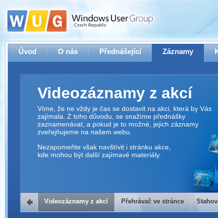
Úvod
O nás
Přednášející
Záznamy
Videozáznamy z akcí
Víme, že ne vždy je čas se dostavit na akci, která by Vás
zajímala. Z toho důvodu, se snažíme přednášky
zaznamenávat, a pokud je to možné, jejich záznamy
zveřejňujeme na našem webu.
Nezapomeňte však navštívit i stránku akce,
kde mohou být další zajímavé materiály.
Videozáznamy z akcí
Přehrávač ve stránce
Stahov
Přehrávač ve stránce