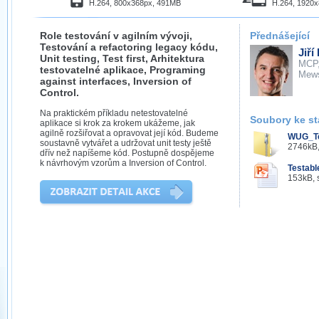
H.264, 800x368px, 491MB
H.264, 1920
Role testování v agilním vývoji,
Přednášející
Testování a refactoring legacy kódu,
Jiří
Unit testing, Test first, Arhitektura
MCP
testovatelné aplikace, Programing
Mew
against interfaces, Inversion of
Control.
Na praktickém příkladu netestovatelné
Soubory ke st
aplikace si krok za krokem ukážeme, jak
agilně rozšiřovat a opravovat její kód. Budeme
WUG_Te
soustavně vytvářet a udržovat unit testy ještě
2746kB,
dřív než napíšeme kód. Postupně dospějeme
k návrhovým vzorům a Inversion of Control.
Testab
153kB, 