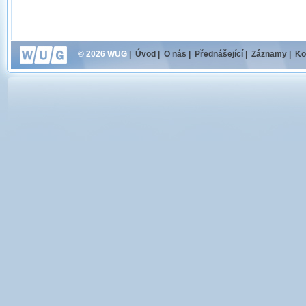
© 2026 WUG
|
Úvod
|
O nás
|
Přednášející
|
Záznamy
|
Ko