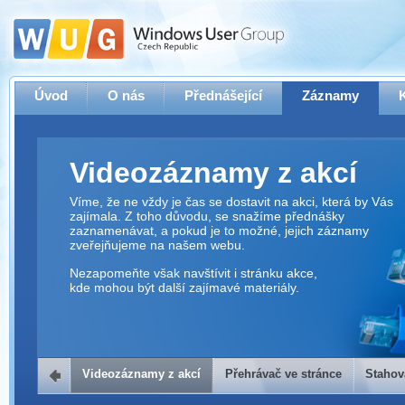
Úvod
O nás
Přednášející
Záznamy
Videozáznamy z akcí
Víme, že ne vždy je čas se dostavit na akci, která by Vás
zajímala. Z toho důvodu, se snažíme přednášky
zaznamenávat, a pokud je to možné, jejich záznamy
zveřejňujeme na našem webu.
Nezapomeňte však navštívit i stránku akce,
kde mohou být další zajímavé materiály.
Videozáznamy z akcí
Přehrávač ve stránce
Stahov
Přehrávač ve stránce