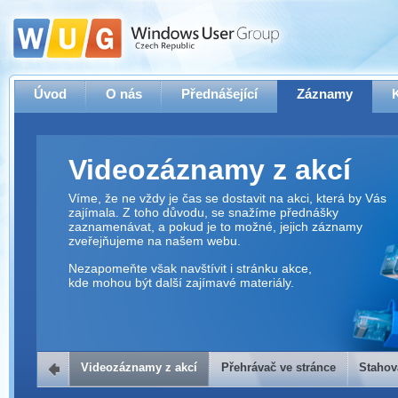
Úvod
O nás
Přednášející
Záznamy
Videozáznamy z akcí
Víme, že ne vždy je čas se dostavit na akci, která by Vás
zajímala. Z toho důvodu, se snažíme přednášky
zaznamenávat, a pokud je to možné, jejich záznamy
zveřejňujeme na našem webu.
Nezapomeňte však navštívit i stránku akce,
kde mohou být další zajímavé materiály.
Videozáznamy z akcí
Přehrávač ve stránce
Stahov
Přehrávač ve stránce