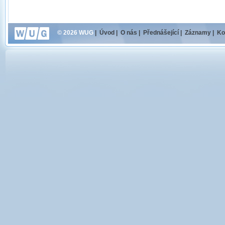
© 2026 WUG
|
Úvod
|
O nás
|
Přednášející
|
Záznamy
|
Ko