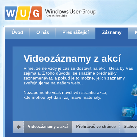
Úvod
O nás
Přednášející
Záznamy
Videozáznamy z akcí
Víme, že ne vždy je čas se dostavit na akci, která by Vás
zajímala. Z toho důvodu, se snažíme přednášky
zaznamenávat, a pokud je to možné, jejich záznamy
zveřejňujeme na našem webu.
Nezapomeňte však navštívit i stránku akce,
kde mohou být další zajímavé materiály.
Videozáznamy z akcí
Přehrávač ve stránce
Stahov
Přehrávač ve stránce