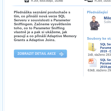
H.264, 800x368px, 182MB
H.264, 1920
Přednáška seznámí posluchače s
Přednášející
tím, co přináší nová verze SQL
Milo
Serveru v souvislosti s Parameter
Solit
Sniffingem. Začneme vysvětlením
toho, co to Parameter Sniffing
vlastně je a pak si ukážeme, jak
pracují a co přináší Adaptive Memory
Soubory ke st
Grants a Adaptive Joins.
SQL Se
Paramet
2019 - 
1kB, staženo 28
SQL Se
Paramet
2019.pp
63kB, staženo 2