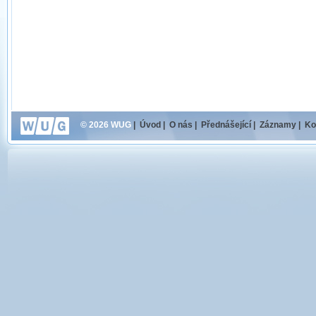
© 2026 WUG
|
Úvod
|
O nás
|
Přednášející
|
Záznamy
|
Ko