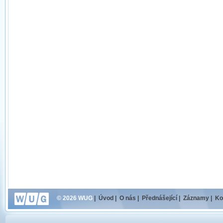
© 2026 WUG
|
Úvod
|
O nás
|
Přednášející
|
Záznamy
|
Ko