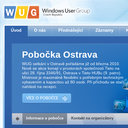
Úvod
O nás
Přednášející
Záznamy
Pobočka Ostrava
WUG setkání v Ostravě pořádáme již od března 2010.
Nově se akce konají v prostorách společnosti Tieto na
ulici 28. října 3346/91, Ostrava v Tieto HUBu (9. patro).
Místnost je maximálně flexibilní s potřebným technickým
vybavením a kapacitou až 80 osob. Při příchodu se stačí
nahlásit na recepci.
VÍCE O POBOČCE
Informace o pobočce
Kontakt na organizátory
Kontakt na organizátory