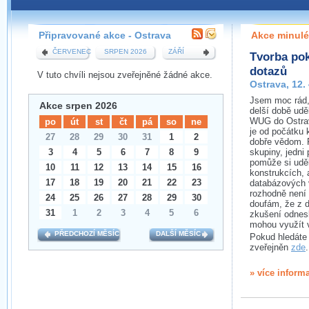
Pokud máte jakýkoliv dotaz na organizátory této
pobočky, prosím neváhejte nás kontaktovat na e-mailu:
Připravované akce - Ostrava
Akce minulé
ostrava@wug.cz
ČERVENEC
SRPEN 2026
ZÁŘÍ
Tvorba po
dotazů
V tuto chvíli nejsou zveřejněné žádné akce.
Ostrava, 12.
Jsem moc rád,
Akce srpen 2026
delší době udě
WUG do Ostrav
po
út
st
čt
pá
so
ne
je od počátku 
27
28
29
30
31
1
2
dobře vědom. P
3
4
5
6
7
8
9
skupiny, jedni 
pomůže si uděl
10
11
12
13
14
15
16
konstrukcích,
17
18
19
20
21
22
23
databázových v
rozhodně není 
24
25
26
27
28
29
30
doufám, že z dr
31
1
2
3
4
5
6
zkušení odnesl
mohou využít v
PŘEDCHOZÍ MĚSÍC
DALŠÍ MĚSÍC
Pokud hledáte 
zveřejněn
zde
.
» více inform