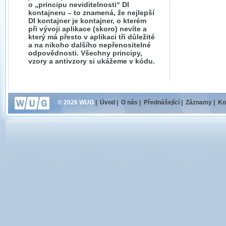
o „principu neviditelnosti“ DI
kontajneru – to znamená, že nejlepší
DI kontajner je kontajner, o kterém
při vývoji aplikace (skoro) nevíte a
který má přesto v aplikaci tři důležité
a na nikoho dalšího nepřenositelné
odpovědnosti. Všechny principy,
vzory a antivzory si ukážeme v kódu.
© 2026 WUG
|
Úvod
|
O nás
|
Přednášející
|
Záznamy
|
Ko