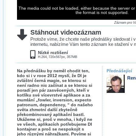
The media could not be loaded, either because the server or
the format is not supported.
Záznam pro Vá
Stáhnout videozáznam
Protože víme, že chcete naše přednášky sledovat i v
internetu, nabízíme Vám tento záznam ke stažení v n
Nízké rozlišení
H.264, 720x567px, 357MB
Na přednášku by neměl chodit ten,
Přednášející
kdo si i v roce 2012 myslí, že DI je
Ren
zvláštní černá magie, se kterou si
není radno nic začínat a se kterou si
poradí jen pár zasvěcených, kteří v
kotlíku své vícevrstvé aplikace a za
mumlání „fowler, inversion, expecto
patronum, dependency, “ do našeho
světa zhmotní další zbytečně
překombinovaný aplikační bastl.
Ukážeme si, proč v mnoha, i když ne
ve všech, aplikacích potřebujeme DI
kontajner a proč se nespokojit s
jeho různými náhražkami. Povíme si