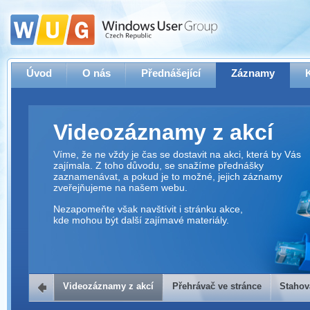
Úvod
O nás
Přednášející
Záznamy
Videozáznamy z akcí
Víme, že ne vždy je čas se dostavit na akci, která by Vás
zajímala. Z toho důvodu, se snažíme přednášky
zaznamenávat, a pokud je to možné, jejich záznamy
zveřejňujeme na našem webu.
Nezapomeňte však navštívit i stránku akce,
kde mohou být další zajímavé materiály.
Videozáznamy z akcí
Přehrávač ve stránce
Stahov
Přehrávač ve stránce