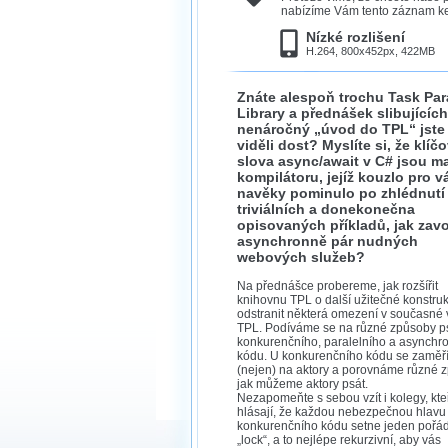
nabízíme Vám tento záznam ke 
Nízké rozlišení
H.264, 800x452px, 422MB
Znáte alespoň trochu Task Para
Library a přednášek slibujících
nenáročný „úvod do TPL“ jste
viděli dost? Myslíte si, že klíč
slova async/await v C# jsou ma
kompilátoru, jejíž kouzlo pro v
navěky pominulo po zhlédnutí
triviálních a donekonečna
opisovaných příkladů, jak zavo
asynchronně pár nudných
webových služeb?
Na přednášce probereme, jak rozšířit
knihovnu TPL o další užitečné konstruk
odstranit některá omezení v současné 
TPL. Podíváme se na různé způsoby p
konkurenčního, paralelního a asynchr
kódu. U konkurenčního kódu se zaměř
(nejen) na aktory a porovnáme různé 
jak můžeme aktory psát.
Nezapomeňte s sebou vzít i kolegy, kte
hlásají, že každou nebezpečnou hlavu
konkurenčního kódu setne jeden pořá
„lock“, a to nejlépe rekurzivní, aby vás