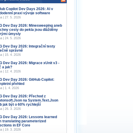
Hub Copilot Dev Days 2026: AI v
dodenní praxi vývoje software
a | 27. 5. 2026
 Dev Day 2026: Minesweeping aneb
chny cesty do pekla jsou dlážděny
rými úmysly
a | 24. 5. 2026
 Dev Day 2026: Integrační testy
ečně správně
a | 15. 4. 2026
 Dev Day 2026: Migrace xUnit v3 -
č a jak?
a | 12. 4. 2026
 Dev Day 2026: GitHub Copilot:
pletní přehled
a | 1. 4. 2026
 Dev Day 2026: Přechod z
tonsoft.Json na System.Text.Json
b jak být o 60% rychlejší
a | 26. 3. 2026
 Dev Day 2026: Lessons learned
m translating parameterized
lections in EF Core
a | 19. 3. 2026