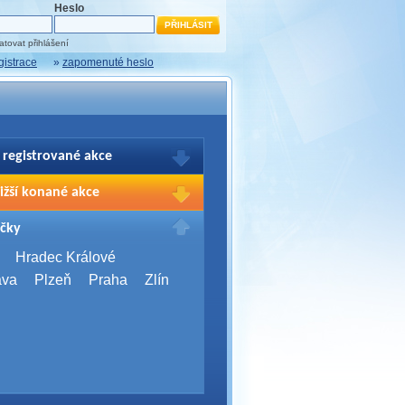
Heslo
tovat přihlášení
gistrace
»
zapomenuté heslo
 registrované akce
brazení Vašich registrací na akce
ižší konané akce
sím přihlašte.
2026,
Brno
čky
Days 2026
2026,
Brno
Hradec Králové
Server Bootcamp 2026
ava
Plzeň
Praha
Zlín