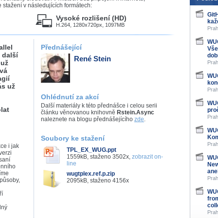
stažení v následujících formátech:
Git
Vysoké rozlišení (HD)
kaž
H.264, 1280x720px, 1097MB
Prah
WUG
llel
Přednášející
Vše
 další
dob
René Stein
 už
Prah
ová
WUG
gií
kon
ás už
Prah
Ohlédnutí za akcí
WUG
Další materiály k této přednášce i celou serii
lat
pro
článku věnovanou knihovně
Rstein.Async
Prah
naleznete na blogu přednášejícího
zde
.
WUG
Kom
Soubory ke stažení
Prah
ce i jak
TPL_EX_WUG.ppt
verzi
1559kB, staženo 3502x,
zobrazit on-
WUG
saní
line
New
onního
ane
íme
wugtplex.ref.p.zip
Prah
způsoby,
2095kB, staženo 4156x
WUG
ří
fro
col
dný
Prah