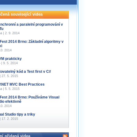
čená související videa
nchronní a paralelní programování v
Tu
a | 2. 9. 2014
Fest 2014 Brno: Základní algoritmy v
xi
10. 2014
M prakticky
 | 9. 5. 2014
tovatelný kód a Test first v C#
 | 27. 5. 2015
.NET MVC Best Practices
a | 5. 5. 2015
Fest 2014 Brno: Používáme Visual
dio efektivně
10. 2014
al Studio tipy a triky
 | 17. 2. 2015
ní přidaná videa