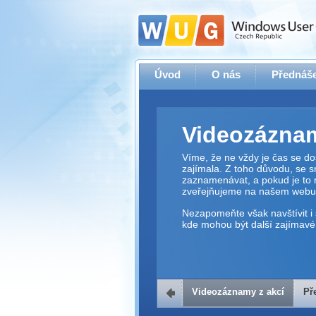
Úvod
O nás
Přednáše
Videozáznam
Víme, že ne vždy je čas se dos
zajímala. Z toho důvodu, se 
zaznamenávat, a pokud je to 
zveřejňujeme na našem webu
Nezapomeňte však navštívit i 
kde mohou být další zajímavé 
Videozáznamy z akcí
Př
Přehrávač v