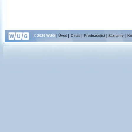
© 2026 WUG
|
Úvod
|
O nás
|
Přednášející
|
Záznamy
|
Ko