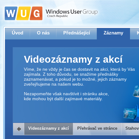
Úvod
O nás
Přednášející
Záznamy
Videozáznamy z akcí
Víme, že ne vždy je čas se dostavit na akci, která by Vás
zajímala. Z toho důvodu, se snažíme přednášky
zaznamenávat, a pokud je to možné, jejich záznamy
zveřejňujeme na našem webu.
Nezapomeňte však navštívit i stránku akce,
kde mohou být další zajímavé materiály.
Videozáznamy z akcí
Přehrávač ve stránce
Stahov
Přehrávač ve stránce