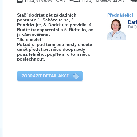
H.264, 800x368px, 157MB
H.264, 1920x884px, 446MB
Stačí dodržet pět základních
Přednášející
postupů: 1. Scházejte se, 2.
Dar
Prioritizujte, 3. Dodržujte pravidla, 4.
DAQ
Buďte transparentní a 5. Řiďte to, co
je vám svěřeno.
"So simple!"
Pokud si pod těmi pěti hesly chcete
umět představit něco doopravdy
použitelného, pojďte si o tom něco
poslechnout.