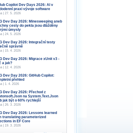
Hub Copilot Dev Days 2026: AI v
dodenní praxi vývoje software
a | 27. 5. 2026
 Dev Day 2026: Minesweeping aneb
chny cesty do pekla jsou dlážděny
rými úmysly
a | 24. 5. 2026
 Dev Day 2026: Integrační testy
ečně správně
a | 15. 4. 2026
 Dev Day 2026: Migrace xUnit v3 -
č a jak?
a | 12. 4. 2026
 Dev Day 2026: GitHub Copilot:
pletní přehled
a | 1. 4. 2026
 Dev Day 2026: Přechod z
tonsoft.Json na System.Text.Json
b jak být o 60% rychlejší
a | 26. 3. 2026
 Dev Day 2026: Lessons learned
m translating parameterized
lections in EF Core
a | 19. 3. 2026