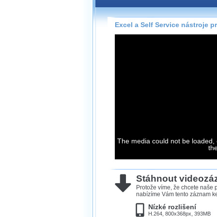
Záznamy na našem webu může
přímo na stránce s využitím 
Silverlight
přehrávače.
Excel a Self Service nástroje p
Stránka se sama rozhodne, na
technologie podporuje Váš pro
použít, abyste záznam mohli s
možné kvalitě.
Stahování 
Víme, že občas chcete sledov
kde není připojení k internet
The media could not be loaded, 
neumožňuje, proto umožňuje
th
záznamů.
Velmi staré záznamy máme hi
ve formátu, který není vhodný
Stáhnout videoz
proto je ke stažení nenabízím
Protože víme, že chcete naše p
nabízíme Vám tento záznam ke 
Nízké rozlišení
H.264, 800x368px, 393MB