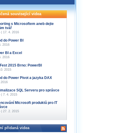
čená související videa
orting s Microsoftem aneb dejte
ům tvář
 | 17. 4. 2016
d do Power BI
5. 2016
er BI a Excel
6. 2016
Fest 2015 Brno: PowerBI
10. 2015
d do Power Pivot a jazyka DAX
. 2016
imalizace SQL Serveru pro správce
 | 7. 4. 2015
encování Microsoft produktů pro IT
ávce
 | 27. 2. 2015
ní přidaná videa