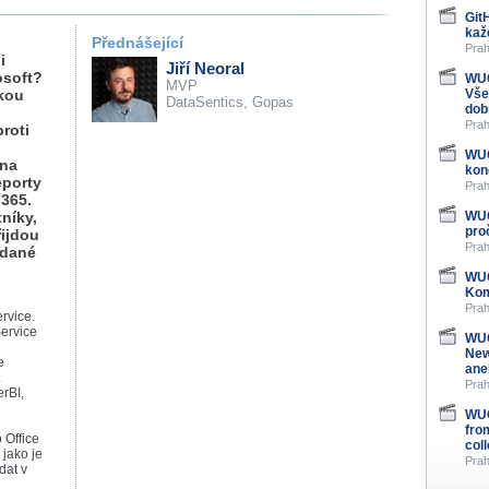
Git
kaž
Přednášející
Prah
i
Jiří Neoral
osoft?
WUG
MVP
akou
Vše
DataSentics, Gopas
dob
Prah
roti
WUG
 na
kon
eporty
Prah
 365.
níky,
WUG
pro
řijdou
Prah
v dané
WUG
Kom
Prah
ervice.
ervice
WUG
New
e
ane
.
Prah
rBI,
WUG
fro
 Office
col
 jako je
Prah
dat v