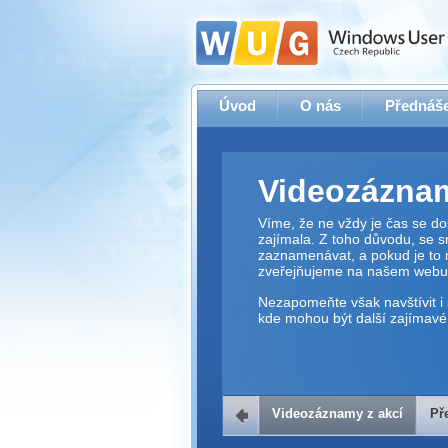
Úvod
O nás
Přednáše
Videozáznam
Víme, že ne vždy je čas se dos
zajímala. Z toho důvodu, se 
zaznamenávat, a pokud je to 
zveřejňujeme na našem webu
Nezapomeňte však navštívit i 
kde mohou být další zajímavé 
Videozáznamy z akcí
Př
Přehrávač v