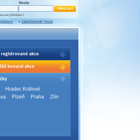
Heslo
tovat přihlášení
gistrace
»
zapomenuté heslo
 registrované akce
brazení Vašich registrací na akce
ižší konané akce
sím přihlašte.
2026,
Brno
čky
Days 2026
2026,
Brno
Hradec Králové
Server Bootcamp 2026
ava
Plzeň
Praha
Zlín