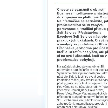
Chcete se seznámit s oblastí
Business Intelligence a nástroj
dostupnými na platformě Micr
Na přednášce se seznámíte, j
problematikou se BI zabývá,
porovnáme si tradiční přístup p
Self Service. Představíme si
Excelové Self Service nástroje
praktických ukázkách. O své r
a analýzy se podělíme v Office
Přednáška je vhodná pro účast
kteří o BI zatím neslyšeli, ale p
si na své i účastníci, kteří se 
problematice pohybují.
Na začátek si představíme oblast BI,
porovnáme tradiční přístup proti Self S
Vymezíme oblast působnosti pro Self S
nástroje. Kdy je lepší se vydat cestou
tradičního řešení, kdy zvolit Self Servic
přístup, jaká jsou s tímto spojena rizika
Podíváme se na nástroje z rodiny Powe
jmenovitě PowerQuery, PowerPivot,
PowerView, PowerMap na praktických
příkladech. Nasadíme hotové řešení do
365. Probereme věci s tímto související
zabezpečení, automatizace, propojení 
organizaci s cloudovou službou.