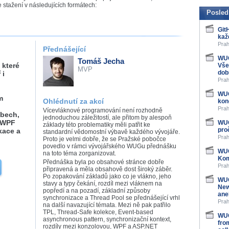
stažení v následujících formátech:
Posled
Git
kaž
Prah
Přednášející
WUG
Tomáš Jecha
 které
Vše
MVP
dob
 i
Prah
WUG
m
Ohlédnutí za akcí
kon
Prah
Vícevláknové programování není rozhodně
obech,
jednoduchou záležitostí, ale přitom by alespoň
é WPF
WUG
základy této problematiky měli patřit ke
pro
kace a
standardní vědomostní výbavě každého vývojáře.
Prah
Proto je velmi dobře, že se Pražské pobočce
povedlo v rámci vývojářského WUGu přednášku
WUG
na toto téma zorganizovat.
Kom
Přednáška byla po obsahové stránce dobře
Prah
připravená a měla obsahově dost široký záběr.
Po zopakování základů jako co je vlákno, jeho
WUG
stavy a typy čekání, rozdíl mezi vláknem na
New
popředí a na pozadí, základní způsoby
ane
synchronizace a Thread Pool se přednášející vrhl
Prah
na další navazující témata. Mezi ně pak patřilo
TPL, Thread-Safe kolekce, Event-based
WUG
asynchronous pattern, synchronizační kontext,
fro
rozdíly mezi konzolovou, WPF a ASP.NET