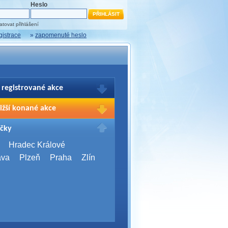
Heslo
tovat přihlášení
gistrace
»
zapomenuté heslo
 registrované akce
brazení Vašich registrací na akce
ižší konané akce
sím přihlašte.
2026,
Brno
čky
Days 2026
2026,
Brno
Hradec Králové
Server Bootcamp 2026
ava
Plzeň
Praha
Zlín