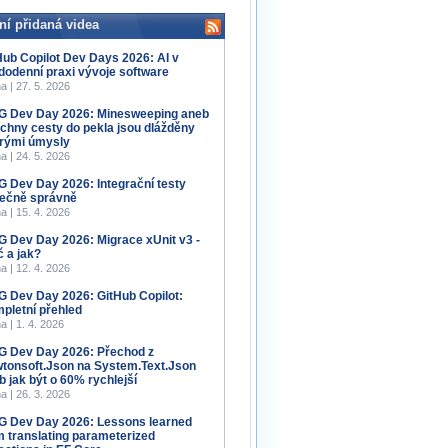
ní přidaná videa
Hub Copilot Dev Days 2026: AI v
dodenní praxi vývoje software
a | 27. 5. 2026
 Dev Day 2026: Minesweeping aneb
chny cesty do pekla jsou dlážděny
rými úmysly
a | 24. 5. 2026
 Dev Day 2026: Integrační testy
ečně správně
a | 15. 4. 2026
 Dev Day 2026: Migrace xUnit v3 -
č a jak?
a | 12. 4. 2026
 Dev Day 2026: GitHub Copilot:
pletní přehled
a | 1. 4. 2026
 Dev Day 2026: Přechod z
tonsoft.Json na System.Text.Json
b jak být o 60% rychlejší
a | 26. 3. 2026
 Dev Day 2026: Lessons learned
m translating parameterized