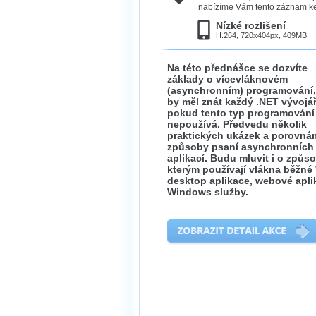
nabízíme Vám tento záznam ke 
Nízké rozlišení
H.264, 720x404px, 409MB
Na této přednášce se dozvíte
základy o vícevláknovém
(asynchronním) programování,
by měl znát každý .NET vývojář
pokud tento typ programování
nepoužívá. Předvedu několik
praktických ukázek a porovná
způsoby psaní asynchronních
aplikací. Budu mluvit i o způs
kterým používají vlákna běžn
desktop aplikace, webové apli
Windows služby.