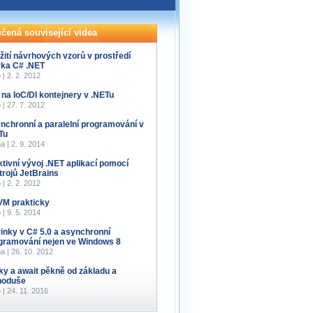
čená související videa
žití návrhových vzorů v prostředí
yka C# .NET
 | 2. 2. 2012
 na IoC/DI kontejnery v .NETu
 | 27. 7. 2012
nchronní a paralelní programování v
Tu
a | 2. 9. 2014
ktivní vývoj .NET aplikací pomocí
trojů JetBrains
 | 2. 2. 2012
M prakticky
 | 9. 5. 2014
inky v C# 5.0 a asynchronní
gramování nejen ve Windows 8
a | 26. 10. 2012
ky a await pěkně od základu a
noduše
 | 24. 11. 2016