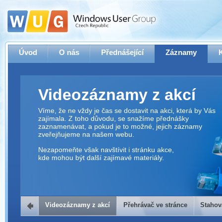
Úvod
O nás
Přednášející
Záznamy
Videozáznamy z akcí
Víme, že ne vždy je čas se dostavit na akci, která by Vás
zajímala. Z toho důvodu, se snažíme přednášky
zaznamenávat, a pokud je to možné, jejich záznamy
zveřejňujeme na našem webu.
Nezapomeňte však navštívit i stránku akce,
kde mohou být další zajímavé materiály.
Videozáznamy z akcí
Přehrávač ve stránce
Stahov
Přehrávač ve stránce