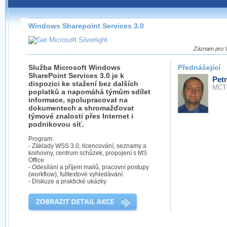
Záznamy na našem webu můžete pohodlně sledovat
přímo na stránce s využitím našeho
HTML 5
nebo
Silverlight
přehrávače.
Windows Sharepoint Services 3.0
Stránka se sama rozhodne, na základě toho, jaké
technologie podporuje Váš prohlížeč, který přehrávač
Záznam pro Vá
použít, abyste záznam mohli sledovat v nejvyšší
možné kvalitě.
Služba Microsoft Windows
Přednášející
SharePoint Services 3.0 je k
Pet
dispozici ke stažení bez dalších
MCT
poplatků a napomáhá týmům sdílet
informace, spolupracovat na
dokumentech a shromažďovat
Stahování záznamů
týmové znalosti přes Internet i
podnikovou síť.
Víme, že občas chcete sledovat záznamy i v místech,
Program:
kde není připojení k internetu, což současný přehrávač
- Základy WSS 3.0, licencování, seznamy a
neumožňuje, proto umožňujeme stahování vybraných
knihovny, centrum schůzek, propojení s MS
záznamů.
Office
- Odesílání a příjem mailů, pracovní postupy
Velmi staré záznamy máme historicky uložené
(workflow), fulltextové vyhledávání
ve formátu, který není vhodný pro stahování,
- Diskuze a praktické ukázky
proto je ke stažení nenabízíme.