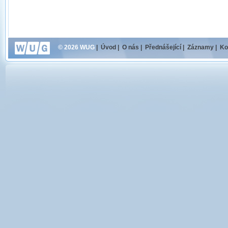
© 2026 WUG
|
Úvod
|
O nás
|
Přednášející
|
Záznamy
|
Ko