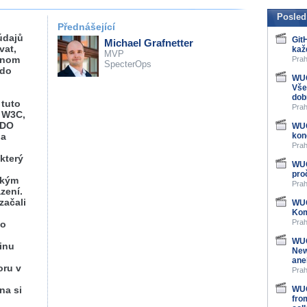
Posled
Přednášející
údajů
Git
Michael Grafnetter
vat,
kaž
MVP
jenom
Prah
SpecterOps
 do
WUG
Vše
dob
 tuto
Prah
m W3C,
IDO
WUG
 a
kon
Prah
který
WUG
pro
ským
Prah
zení.
začali
WUG
Kom
Prah
bo
WUG
inu
New
ane
oru v
Prah
na si
WUG
fro