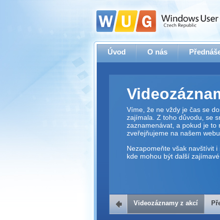
Úvod
O nás
Přednáše
Videozáznam
Víme, že ne vždy je čas se dos
zajímala. Z toho důvodu, se 
zaznamenávat, a pokud je to 
zveřejňujeme na našem webu
Nezapomeňte však navštívit i 
kde mohou být další zajímavé 
Videozáznamy z akcí
Př
Přehrávač v