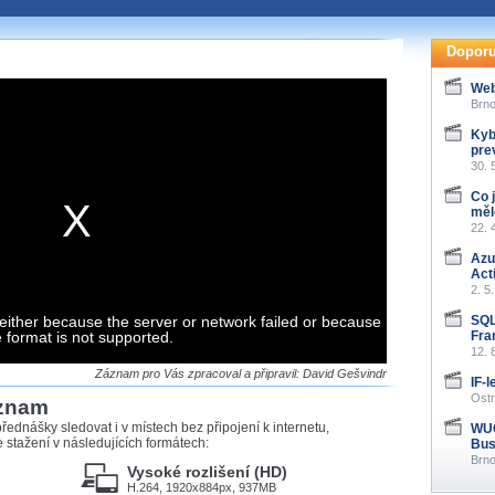
te pohodlně sledovat
našeho
HTML 5
nebo
Doporu
 základě toho, jaké
Web
hlížeč, který přehrávač
Brno
ledovat v nejvyšší
Kyb
pre
30. 
Co 
měl
22. 
záznamů
Azu
Act
at záznamy i v místech,
2. 5
u, což současný přehrávač
either because the server or network failed or because
me stahování vybraných
SQL
e format is not supported.
Fra
12. 
storicky uložené
Záznam pro Vás zpracoval a připravil: David Gešvindr
IF-
 pro stahování,
Ostr
áznam
e.
řednášky sledovat i v místech bez připojení k internetu,
WUG
stažení v následujících formátech:
Bus
Brno
Vysoké rozlišení (HD)
H.264, 1920x884px, 937MB