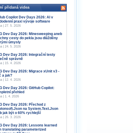
ní přidaná videa
Hub Copilot Dev Days 2026: AI v
dodenní praxi vývoje software
a | 27. 5. 2026
 Dev Day 2026: Minesweeping aneb
chny cesty do pekla jsou dlážděny
rými úmysly
a | 24. 5. 2026
 Dev Day 2026: Integrační testy
ečně správně
a | 15. 4. 2026
 Dev Day 2026: Migrace xUnit v3 -
č a jak?
a | 12. 4. 2026
 Dev Day 2026: GitHub Copilot:
pletní přehled
a | 1. 4. 2026
 Dev Day 2026: Přechod z
tonsoft.Json na System.Text.Json
b jak být o 60% rychlejší
a | 26. 3. 2026
 Dev Day 2026: Lessons learned
m translating parameterized