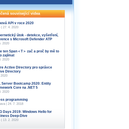
čená související videa
ová API v roce 2020
 | 27. 4. 2020
ernetický útok - detekce, vyšetření,
vence s Microsoft Defender ATP
5. 2020
je ten Span＜T＞ zač a proč by mě to
o zajímat
4. 2020
re Active Directory pro správce
ive Directory
. 2020
 Server Bootcamp 2020: Entity
mework Core na .NET 5
8. 2020
less programming
ava | 24. 7. 2018
 Days 2019: Windows Hello for
iness Deep-Dive
 | 13. 2. 2020