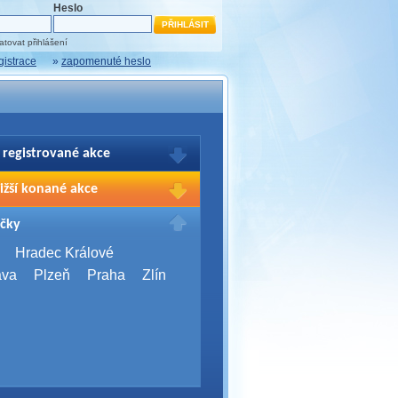
Heslo
tovat přihlášení
gistrace
»
zapomenuté heslo
 registrované akce
brazení Vašich registrací na akce
ižší konané akce
sím přihlašte.
2026,
Brno
čky
Days 2026
2026,
Brno
Hradec Králové
Server Bootcamp 2026
ava
Plzeň
Praha
Zlín