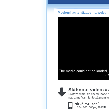
Záznamy na našem webu může
přímo na stránce s využitím 
Silverlight
přehrávače.
Moderní autentizace na webu
Stránka se sama rozhodne, na
technologie podporuje Váš pro
použít, abyste záznam mohli s
možné kvalitě.
Stahování 
Víme, že občas chcete sledov
kde není připojení k internet
The media could not be loaded, 
neumožňuje, proto umožňuje
th
záznamů.
Velmi staré záznamy máme hi
ve formátu, který není vhodný
Stáhnout videoz
proto je ke stažení nenabízím
Protože víme, že chcete naše p
nabízíme Vám tento záznam ke 
Nízké rozlišení
H.264, 800x368px, 299MB