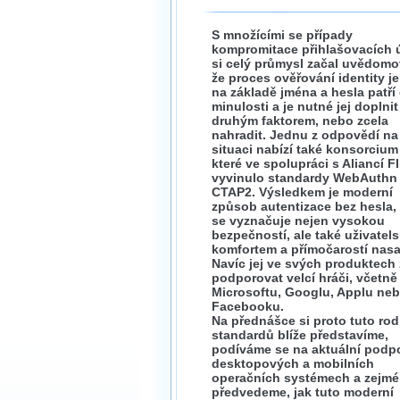
S množícími se případy
kompromitace přihlašovacích 
si celý průmysl začal uvědomo
že proces ověřování identity 
na základě jména a hesla patří
minulosti a je nutné jej doplnit
druhým faktorem, nebo zcela
nahradit. Jednu z odpovědí na
situaci nabízí také konsorciu
které ve spolupráci s Aliancí F
vyvinulo standardy WebAuthn
CTAP2. Výsledkem je moderní
způsob autentizace bez hesla, 
se vyznačuje nejen vysokou
bezpečností, ale také uživatel
komfortem a přímočarostí nasa
Navíc jej ve svých produktech 
podporovat velcí hráči, včetně
Microsoftu, Googlu, Applu ne
Facebooku.
Na přednášce si proto tuto rod
standardů blíže představíme,
podíváme se na aktuální podp
desktopových a mobilních
operačních systémech a zejmé
předvedeme, jak tuto moderní