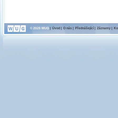
© 2026 WUG
|
Úvod
|
O nás
|
Přednášející
|
Záznamy
|
Ko