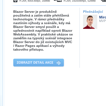
H.264, 800x368px, 168MB
H.264, 1920x884px, 528MB
Blazor Server je produkčně
Přednášející
použitelná a zatím stále přehlížená
Mir
technologie. V rámci přednášky
MVP
nastíním výhody a scénáře, kdy má
Blazor Server smysl použít a
upřednostnit například oproti Blazor
WebAssembly. V praktické ukázce se
zaměřím na typický scénář integrace
Blazor Server do již existujících MVC
/ Razor Pages aplikací a výhody
takového přístupu.