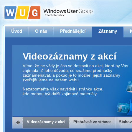
Úvod
O nás
Přednášející
Záznamy
Videozáznamy z akcí
Víme, že ne vždy je čas se dostavit na akci, která by Vás
zajímala. Z toho důvodu, se snažíme přednášky
zaznamenávat, a pokud je to možné, jejich záznamy
zveřejňujeme na našem webu.
Nezapomeňte však navštívit i stránku akce,
kde mohou být další zajímavé materiály.
Videozáznamy z akcí
Přehrávač ve stránce
Stahov
Přehrávač ve stránce