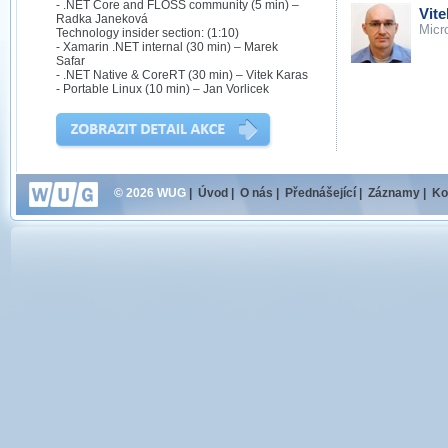
- .NET Core and FLOSS community (5 min) –
Vit
Radka Janeková
Micr
Technology insider section: (1:10)
- Xamarin .NET internal (30 min) – Marek
Safar
- .NET Native & CoreRT (30 min) – Vitek Karas
- Portable Linux (10 min) – Jan Vorlicek
© 2026 WUG
|
Úvod
|
O nás
|
Přednášející
|
Záznamy
|
Ko