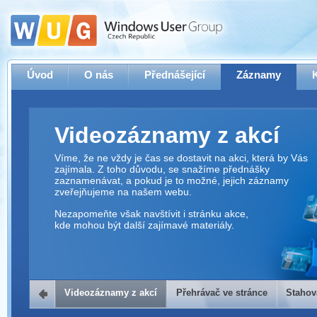
Úvod
O nás
Přednášející
Záznamy
Videozáznamy z akcí
Víme, že ne vždy je čas se dostavit na akci, která by Vás
zajímala. Z toho důvodu, se snažíme přednášky
zaznamenávat, a pokud je to možné, jejich záznamy
zveřejňujeme na našem webu.
Nezapomeňte však navštívit i stránku akce,
kde mohou být další zajímavé materiály.
Videozáznamy z akcí
Přehrávač ve stránce
Stahov
Přehrávač ve stránce