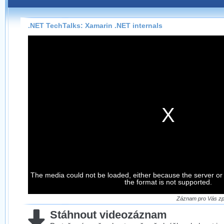
Záznamy na našem webu můžete pohodlně sledovat
přímo na stránce s využitím našeho
HTML 5
nebo
Silverlight
přehrávače.
.NET TechTalks: Xamarin .NET internals
Stránka se sama rozhodne, na základě toho, jaké
technologie podporuje Váš prohlížeč, který přehrávač
použít, abyste záznam mohli sledovat v nejvyšší
možné kvalitě.
Stahování záznamů
Víme, že občas chcete sledovat záznamy i v místech,
kde není připojení k internetu, což současný přehrávač
neumožňuje, proto umožňujeme stahování vybraných
záznamů.
Velmi staré záznamy máme historicky uložené
The media could not be loaded, either because the server or
ve formátu, který není vhodný pro stahování,
the format is not supported.
proto je ke stažení nenabízíme.
Záznam pro Vás zpr
Stáhnout videozáznam