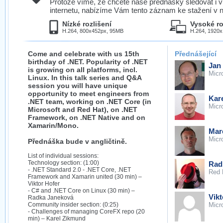
Protože víme, že chcete naše přednášky sledovat i v
internetu, nabízíme Vám tento záznam ke stažení v n
Nízké rozlišení
Vysoké ro
H.264, 800x452px, 95MB
H.264, 1920
Come and celebrate with us 15th
Přednášející
birthday of .NET. Popularity of .NET
Jan 
is growing on all platforms, incl.
Micr
Linux. In this talk series and Q&A
session you will have unique
opportunity to meet engineers from
Kar
.NET team, working on .NET Core (in
Micr
Microsoft and Red Hat), on .NET
Framework, on .NET Native and on
Xamarin/Mono.
Mar
Micr
Přednáška bude v angličtině.
List of individual sessions:
Technology section: (1:00)
Rad
- .NET Standard 2.0 - .NET Core, .NET
Red 
Framework and Xamarin united (30 min) –
Viktor Hofer
- C# and .NET Core on Linux (30 min) –
Vikt
Radka Janeková
Community insider section: (0:25)
Micr
- Challenges of managing CoreFX repo (20
min) – Karel Zikmund