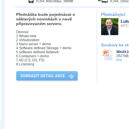
H.264, 800x368px, 280MB
H.264, 1920
Přednáška bude pojednávat o
Přednášející
některých novinkách v nově
Luk
připravovaném serveru.
KPC
Osnova:
1 Whats new
2 Virtualization
3 Nano server + demo
Soubory ke st
4 Software defined Storage + demo
Win2k1
5 software defined Network
2627kB,
6 Containers + demo
line
7 AD (CS, DS, FS)
8 Licensing