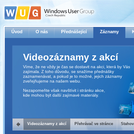
Úvod
O nás
Přednášející
Záznamy
Videozáznamy z akcí
Víme, že ne vždy je čas se dostavit na akci, která by Vás
zajímala. Z toho důvodu, se snažíme přednášky
zaznamenávat, a pokud je to možné, jejich záznamy
zveřejňujeme na našem webu.
Nezapomeňte však navštívit i stránku akce,
kde mohou být další zajímavé materiály.
Videozáznamy z akcí
Přehrávač ve stránce
Stahov
Přehrávač ve stránce