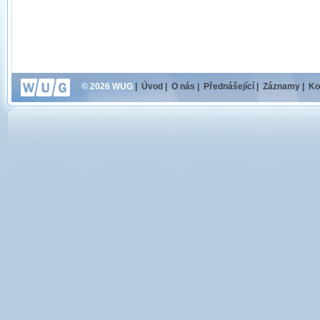
© 2026 WUG
|
Úvod
|
O nás
|
Přednášející
|
Záznamy
|
Ko