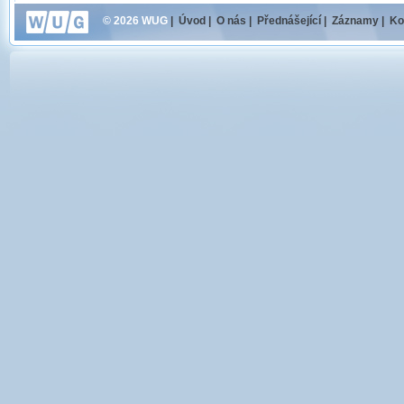
© 2026 WUG
|
Úvod
|
O nás
|
Přednášející
|
Záznamy
|
Ko