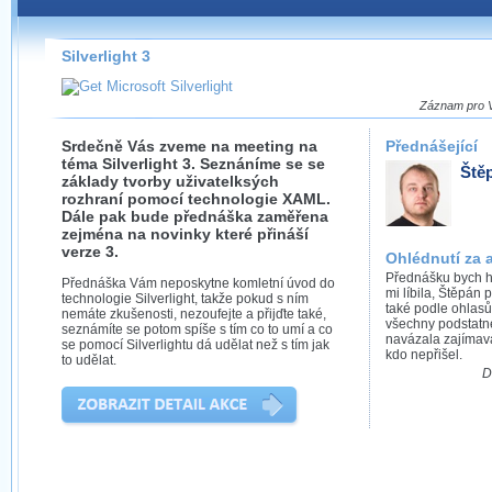
Záznamy na našem webu můžete pohodlně sledovat
přímo na stránce s využitím našeho
HTML 5
nebo
Silverlight
přehrávače.
Silverlight 3
Stránka se sama rozhodne, na základě toho, jaké
technologie podporuje Váš prohlížeč, který přehrávač
Záznam pro Vá
použít, abyste záznam mohli sledovat v nejvyšší
možné kvalitě.
Srdečně Vás zveme na meeting na
Přednášející
téma Silverlight 3. Seznáníme se se
Ště
základy tvorby uživatelksých
rozhraní pomocí technologie XAML.
Dále pak bude přednáška zaměřena
zejména na novinky které přináší
Stahování záznamů
verze 3.
Ohlédnutí za 
Přednášku bych ho
Přednáška Vám neposkytne komletní úvod do
Víme, že občas chcete sledovat záznamy i v místech,
mi líbila, Štěpán
technologie Silverlight, takže pokud s ním
kde není připojení k internetu, což současný přehrávač
také podle ohlasů
nemáte zkušenosti, nezoufejte a přijďte také,
neumožňuje, proto umožňujeme stahování vybraných
všechny podstatn
seznámíte se potom spíše s tím co to umí a co
záznamů.
navázala zajímav
se pomocí Silverlightu dá udělat než s tím jak
kdo nepřišel.
to udělat.
Velmi staré záznamy máme historicky uložené
D
ve formátu, který není vhodný pro stahování,
proto je ke stažení nenabízíme.