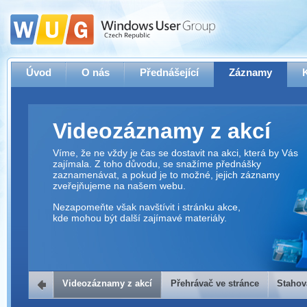
Úvod
O nás
Přednášející
Záznamy
Videozáznamy z akcí
Víme, že ne vždy je čas se dostavit na akci, která by Vás
zajímala. Z toho důvodu, se snažíme přednášky
zaznamenávat, a pokud je to možné, jejich záznamy
zveřejňujeme na našem webu.
Nezapomeňte však navštívit i stránku akce,
kde mohou být další zajímavé materiály.
Videozáznamy z akcí
Přehrávač ve stránce
Stahov
Přehrávač ve stránce