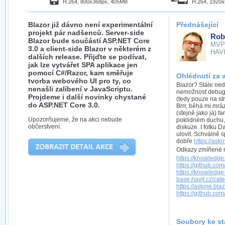
H.264, 800x368px, 405MB
H.264, 1920
Blazor již dávno není experimentální
Přednášející
projekt pár nadšenců. Server-side
Rob
Blazor bude součástí ASP.NET Core
MVP
3.0 a client-side Blazor v některém z
HAVIT
dalších release. Přijďte se podívat,
jak lze vytvářet SPA aplikace jen
pomocí C#/Razor, kam směřuje
Ohlédnutí za 
tvorba webového UI pro ty, co
Blazor? Stále ned
nenašli zalíbení v JavaScriptu.
nemožnost debugg
Projdeme i další novinky chystané
(tedy pouze na str
do ASP.NET Core 3.0.
Brrr, běhá mi mrá
(stejně jako já) f
Upozorňujeme, že na akci nebude
poklidném duchu, 
občerstvení.
diskuze. I fotku 
ulovit. Schválně 
dobře
https://ask
Odkazy zmíňené n
https://knowledge
https://github.co
https://knowledge
base.havit.cz/cat
https://askme.blaz
https://github.co
Soubory ke st