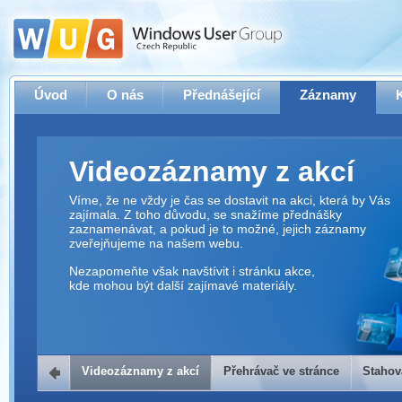
Úvod
O nás
Přednášející
Záznamy
Videozáznamy z akcí
Víme, že ne vždy je čas se dostavit na akci, která by Vás
zajímala. Z toho důvodu, se snažíme přednášky
zaznamenávat, a pokud je to možné, jejich záznamy
zveřejňujeme na našem webu.
Nezapomeňte však navštívit i stránku akce,
kde mohou být další zajímavé materiály.
Videozáznamy z akcí
Přehrávač ve stránce
Stahov
Přehrávač ve stránce