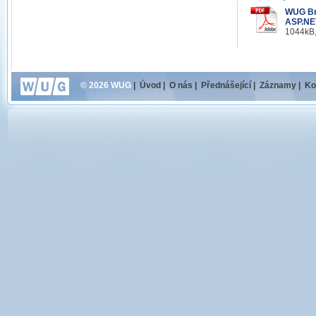
WUG Brn
ASP.NET
1044kB,
© 2026 WUG
|
Úvod
|
O nás
|
Přednášející
|
Záznamy
|
Ko