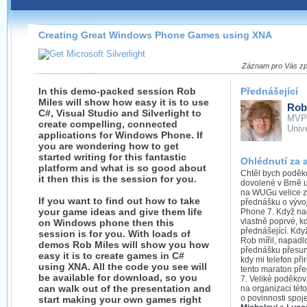
Záznamy na našem webu můžete pohodlně sledovat
přímo na stránce s využitím našeho
HTML 5
nebo
Silverlight
přehrávače.
Creating Great Windows Phone Games using XNA
Stránka se sama rozhodne, na základě toho, jaké
technologie podporuje Váš prohlížeč, který přehrávač
Záznam pro Vás zpr
použít, abyste záznam mohli sledovat v nejvyšší
možné kvalitě.
In this demo-packed session Rob
Přednášející
Miles will show how easy it is to use
Rob
C#, Visual Studio and Silverlight to
MVP
create compelling, connected
Unive
applications for Windows Phone. If
you are wondering how to get
Stahování záznamů
started writing for this fantastic
Ohlédnutí za 
platform and what is so good about
Chtěl bych poděk
Víme, že občas chcete sledovat záznamy i v místech,
it then this is the session for you.
dovolené v Brně 
kde není připojení k internetu, což současný přehrávač
na WUGu velice 
neumožňuje, proto umožňujeme stahování vybraných
If you want to find out how to take
přednášku o vývoj
záznamů.
your game ideas and give them life
Phone 7. Když nad
vlastně poprvé, kd
on Windows phone then this
Velmi staré záznamy máme historicky uložené
přednášející. Kdy
session is for you. With loads of
Rob mířil, napadl
ve formátu, který není vhodný pro stahování,
demos Rob Miles will show you how
přednášku přesun
proto je ke stažení nenabízíme.
easy it is to create games in C#
kdy mi telefon přir
using XNA. All the code you see will
tento maraton p
be available for download, so you
7. Veliké poděková
can walk out of the presentation and
na organizaci tét
o povinnosti spoj
start making your own games right