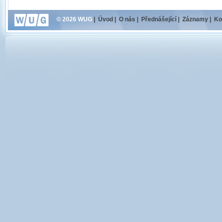
© 2026 WUG
|
Úvod
|
O nás
|
Přednášející
|
Záznamy
|
Ko