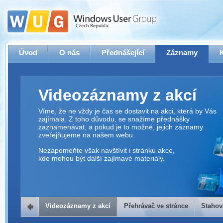
Úvod
O nás
Přednášející
Záznamy
Videozáznamy z akcí
Víme, že ne vždy je čas se dostavit na akci, která by Vás
zajímala. Z toho důvodu, se snažíme přednášky
zaznamenávat, a pokud je to možné, jejich záznamy
zveřejňujeme na našem webu.
Nezapomeňte však navštívit i stránku akce,
kde mohou být další zajímavé materiály.
Videozáznamy z akcí
Přehrávač ve stránce
Stahov
Přehrávač ve stránce