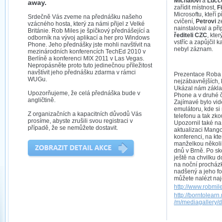
Michalovi
a
Lucc
away.
zařídit místnost,
Fi
Microsoftu, kteří 
Srdečně Vás zveme na přednášku našeho
cvičení,
Petrovi
ze
vzácného hosta, který za námi přijel z Velké
nainstaloval a při
Británie. Rob Miles je špičkový přednášející a
řediteli CZC
, kte
odborník na vývoj aplikací a her pro Windows
vstříc a zapůjčil 
Phone. Jeho přednášky jste mohli navštívit na
nebyl záznam.
mezinárodních konferencích TechEd 2010 v
Berlíně a konferenci MIX 2011 v Las Vegas.
Nepropásněte proto tuto jedinečnou příležitost
navštívit jeho přednášku zdarma v rámci
Prezentace Roba 
WUGu.
nejzábavnějších,
Ukázal nám zákl
Upozorňujeme, že celá přednáška bude v
Phone a v druhé 
angličtině.
Zajímavé bylo vid
emulátoru, kde si
Z organizačních a kapacitních důvodů Vás
telefonu a tak zkou
prosíme, abyste zrušili svou registraci v
Upozornil také na
případě, že se nemůžete dostavit.
aktualizaci Mang
konferenci, na kte
manželkou několi
dnů v Brně. Po sk
ještě na chvilku 
na noční procházk
nadšený a jeho fot
můžete nalézt naj
http://www.robmil
http://borntolear
/m/mediagallery/d