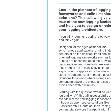
Lost in the plethora of logging
frameworks and online monito
solutions? This talk will give 
map of the new logging lands
and help you to design or red
your logging architecture.
If you think logging is boring, stop yaw
and think again.
Designed for the ages of monolithic
synchronous applications running in d
centers or on the desktop, traditional tex
oriented logging frameworks such as l
or nlog are becoming obsolete. New to
best-practices and standards are emer
make sense out of massively distribut
asynchronous applications that run in 
cloud, in containers, or in mobile devic
Solutions for a world where storage an
computing power are cheap and can b
provisioned within minutes.
Starting with the question “what do we 
log and why?”, this talk gives a bird’s 
overview of the new logging landscape.
introduces open-source solutions like
Elasticsearch, Fluentd or OpenTracing
commercial services like Application In