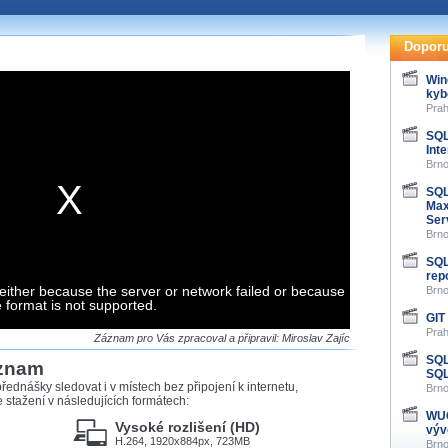
te pohodlně sledovat
našeho
HTML 5
nebo
Doporu
 základě toho, jaké
Win
kyb
hlížeč, který přehrávač
Prah
ledovat v nejvyšší
SQL
Int
Brno
SQL
Max
záznamů
Ser
Brno
at záznamy i v místech,
SQL
u, což současný přehrávač
rep
either because the server or network failed or because
me stahování vybraných
Brno
e format is not supported.
GIT
Prah
storicky uložené
Záznam pro Vás zpracoval a připravil: Miroslav Zajíc
 pro stahování,
SQL
áznam
e.
SQL
řednášky sledovat i v místech bez připojení k internetu,
Brno
stažení v následujících formátech:
WUG
Vysoké rozlišení (HD)
výv
H.264, 1920x884px, 723MB
Brno