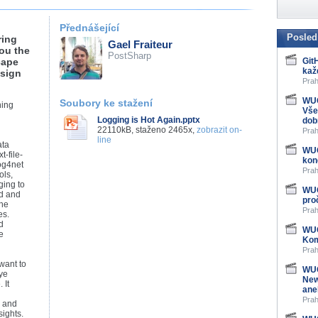
Přednášející
Posled
ring
Gael Fraiteur
you the
PostSharp
cape
Git
kaž
esign
Prah
WUG
Soubory ke stažení
ning
Vše
Logging is Hot Again.pptx
dob
22110kB, staženo 2465x,
zobrazit on-
Prah
line
ata
WUG
t-file-
kon
og4net
Prah
ols,
ging to
WUG
ed and
pro
the
Prah
es.
d
WUG
e
Kom
Prah
want to
WUG
eye
New
 It
ane
Prah
, and
sights.