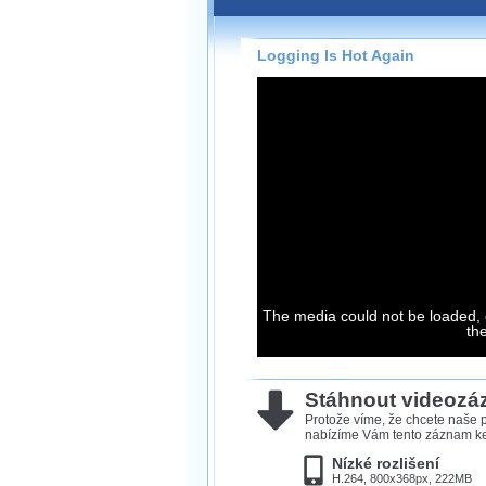
Záznamy na našem webu může
přímo na stránce s využitím 
Silverlight
přehrávače.
Logging Is Hot Again
Stránka se sama rozhodne, na
technologie podporuje Váš pro
použít, abyste záznam mohli s
možné kvalitě.
Stahování 
Víme, že občas chcete sledov
kde není připojení k internet
The media could not be loaded, 
neumožňuje, proto umožňuje
th
záznamů.
Velmi staré záznamy máme hi
ve formátu, který není vhodný
Stáhnout videoz
proto je ke stažení nenabízím
Protože víme, že chcete naše p
nabízíme Vám tento záznam ke 
Nízké rozlišení
H.264, 800x368px, 222MB