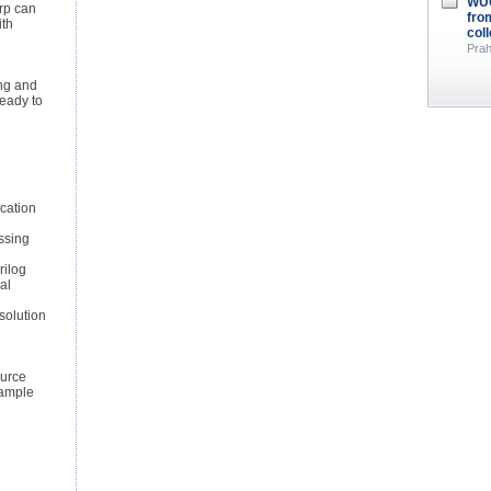
WUG
rp can
fro
ith
col
Prah
d
ing and
ready to
cation
ssing
rilog
al
solution
urce
xample