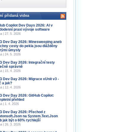
ní přidaná videa
Hub Copilot Dev Days 2026: AI v
dodenní praxi vývoje software
a | 27. 5. 2026
 Dev Day 2026: Minesweeping aneb
chny cesty do pekla jsou dlážděny
rými úmysly
a | 24. 5. 2026
 Dev Day 2026: Integrační testy
ečně správně
a | 15. 4. 2026
 Dev Day 2026: Migrace xUnit v3 -
č a jak?
a | 12. 4. 2026
 Dev Day 2026: GitHub Copilot:
pletní přehled
a | 1. 4. 2026
 Dev Day 2026: Přechod z
tonsoft.Json na System.Text.Json
b jak být o 60% rychlejší
a | 26. 3. 2026