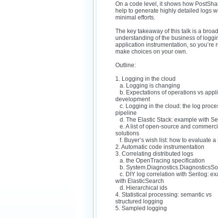
On a code level, it shows how PostSha
help to generate highly detailed logs w
minimal efforts.
The key takeaway of this talk is a broa
understanding of the business of logg
application instrumentation, so you’re 
make choices on your own.
Outline:
1. Logging in the cloud
a. Logging is changing
b. Expectations of operations vs appli
development
c. Logging in the cloud: the log proce
pipeline
d. The Elastic Stack: example with Se
e. A list of open-source and commerci
solutions
f. Buyer’s wish list: how to evaluate a 
2. Automatic code instrumentation
3. Correlating distributed logs
a. the OpenTracing specification
b. System.Diagnostics.DiagnosticsSo
c. DIY log correlation with Serilog: e
with ElasticSearch
d. Hierarchical ids
4. Statistical processing: semantic vs
structured logging
5. Sampled logging