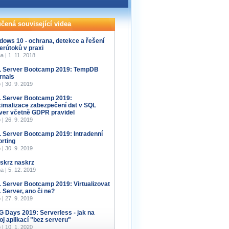
čená související videa
dows 10 - ochrana, detekce a řešení
erútoků v praxi
a | 1. 11. 2018
 Server Bootcamp 2019: TempDB
ernals
 | 30. 9. 2019
 Server Bootcamp 2019:
imalizace zabezpečení dat v SQL
ver včetně GDPR pravidel
 | 26. 9. 2019
 Server Bootcamp 2019: Intradenní
orting
 | 30. 9. 2019
 skrz naskrz
a | 5. 12. 2019
 Server Bootcamp 2019: Virtualizovat
 Server, ano či ne?
 | 27. 9. 2019
 Days 2019: Serverless - jak na
oj aplikací "bez serveru"
 | 10. 1. 2020