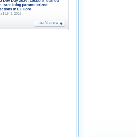
 Dev Day 2026: Lessons learned
m translating parameterized
lections in EF Core
a | 19. 3. 2026
DALŠÍ VIDEA