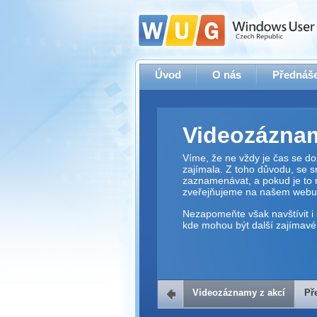
Úvod
O nás
Přednáše
Videozáznam
Víme, že ne vždy je čas se dos
zajímala. Z toho důvodu, se 
zaznamenávat, a pokud je to 
zveřejňujeme na našem webu
Nezapomeňte však navštívit i 
kde mohou být další zajímavé 
Videozáznamy z akcí
Př
Přehrávač v