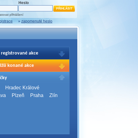
Heslo
tovat přihlášení
gistrace
»
zapomenuté heslo
 registrované akce
brazení Vašich registrací na akce
ižší konané akce
sím přihlašte.
2026,
Brno
čky
Days 2026
2026,
Brno
Hradec Králové
Server Bootcamp 2026
ava
Plzeň
Praha
Zlín