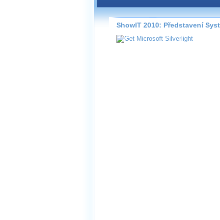
Záznamy na našem webu může
přímo na stránce s využitím 
Silverlight
přehrávače.
ShowIT 2010: Představení Syst
Stránka se sama rozhodne, na
technologie podporuje Váš pro
použít, abyste záznam mohli s
možné kvalitě.
Stahování 
Víme, že občas chcete sledov
kde není připojení k internet
neumožňuje, proto umožňuje
záznamů.
Velmi staré záznamy máme hi
ve formátu, který není vhodný
proto je ke stažení nenabízím