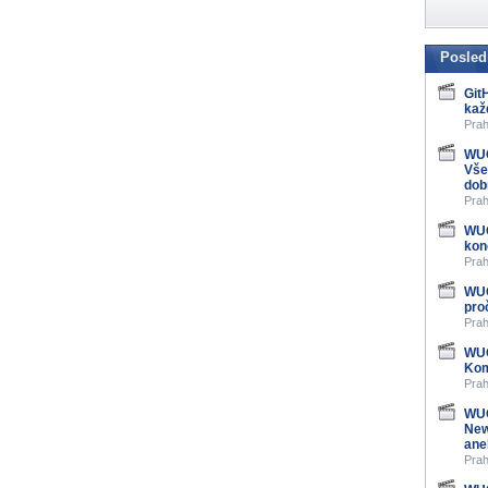
Posled
Git
kaž
Prah
WUG
Vše
dob
Prah
WUG
kon
Prah
WUG
pro
Prah
WUG
Kom
Prah
WUG
New
ane
Prah