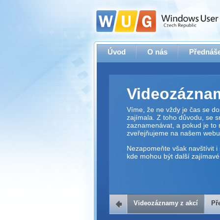
Úvod
O nás
Přednáše
Videozáznam
Víme, že ne vždy je čas se dos
zajímala. Z toho důvodu, se 
zaznamenávat, a pokud je to 
zveřejňujeme na našem webu
Nezapomeňte však navštívit i 
kde mohou být další zajímavé 
Videozáznamy z akcí
Př
Přehrávač v