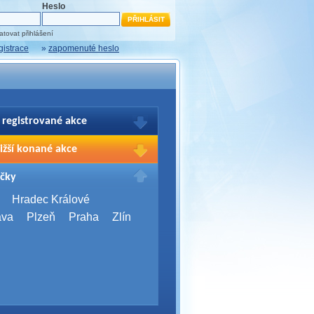
Heslo
tovat přihlášení
gistrace
»
zapomenuté heslo
 registrované akce
brazení Vašich registrací na akce
ižší konané akce
sím přihlašte.
2026,
Brno
čky
Days 2026
2026,
Brno
Hradec Králové
Server Bootcamp 2026
ava
Plzeň
Praha
Zlín