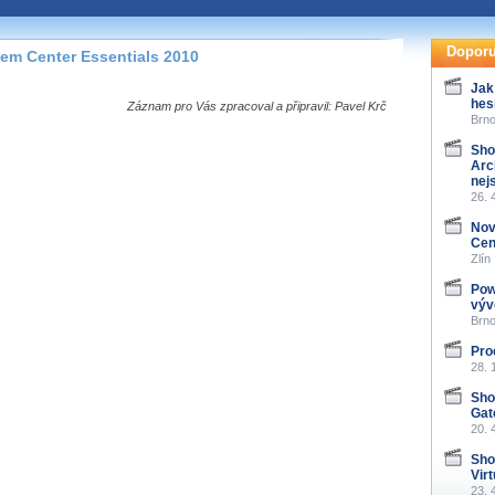
te pohodlně sledovat
našeho
HTML 5
nebo
Doporu
em Center Essentials 2010
 základě toho, jaké
Jak
hes
hlížeč, který přehrávač
Záznam pro Vás zpracoval a připravil: Pavel Krč
Brno
ledovat v nejvyšší
Sho
Arc
nej
26. 
Nov
záznamů
Cen
Zlín
at záznamy i v místech,
Pow
u, což současný přehrávač
výv
me stahování vybraných
Brno
Pro
28. 
storicky uložené
 pro stahování,
Sho
e.
Gat
20. 
Sho
Virt
23. 