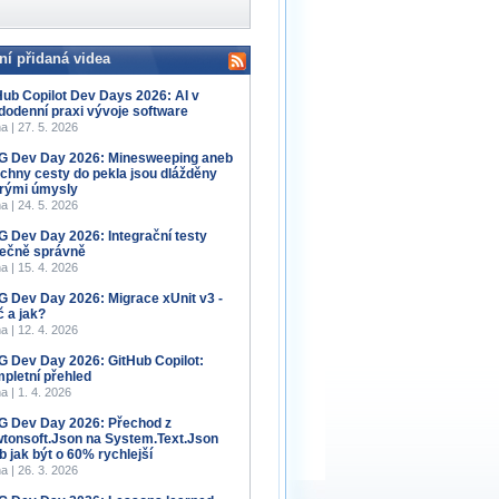
ní přidaná videa
Hub Copilot Dev Days 2026: AI v
dodenní praxi vývoje software
a | 27. 5. 2026
 Dev Day 2026: Minesweeping aneb
chny cesty do pekla jsou dlážděny
rými úmysly
a | 24. 5. 2026
 Dev Day 2026: Integrační testy
ečně správně
a | 15. 4. 2026
 Dev Day 2026: Migrace xUnit v3 -
č a jak?
a | 12. 4. 2026
 Dev Day 2026: GitHub Copilot:
pletní přehled
a | 1. 4. 2026
 Dev Day 2026: Přechod z
tonsoft.Json na System.Text.Json
b jak být o 60% rychlejší
a | 26. 3. 2026