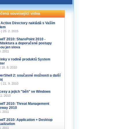
čená související videa
 Active Directory nakládá s Vaším
lem
 | 25. 2. 2015
wIT 2010: SharePoint 2010 -
hitektura a doporučené postupy
sou jen slova
4. 2011
inky v rodině produktů System
ter
 | 18. 8. 2010
erShell 2: současné možnosti a další
oj
 | 21. 9. 2010
cesy a jejich "běh" ve Windows
11. 2010
wIT 2010: Threat Management
eway 2010
4. 2011
wIT 2010: Application + Desktop
ualization
4. 2011