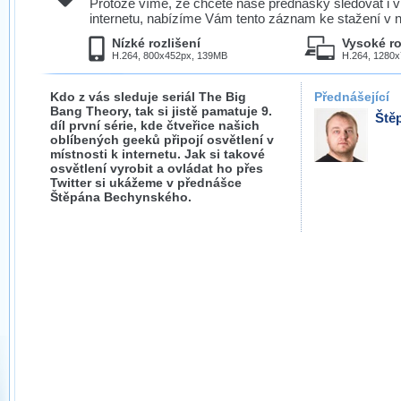
Protože víme, že chcete naše přednášky sledovat i v
internetu, nabízíme Vám tento záznam ke stažení v n
Nízké rozlišení
Vysoké ro
H.264, 800x452px, 139MB
H.264, 1280
Kdo z vás sleduje seriál The Big
Přednášející
Bang Theory, tak si jistě pamatuje 9.
Ště
díl první série, kde čtveřice našich
oblíbených geeků připojí osvětlení v
místnosti k internetu. Jak si takové
osvětlení vyrobit a ovládat ho přes
Twitter si ukážeme v přednášce
Štěpána Bechynského.