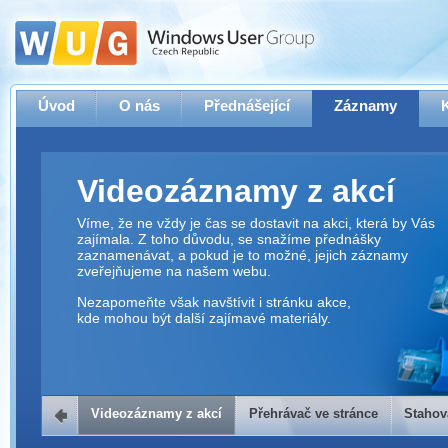
Úvod
O nás
Přednášející
Záznamy
Videozáznamy z akcí
Víme, že ne vždy je čas se dostavit na akci, která by Vás
zajímala. Z toho důvodu, se snažíme přednášky
zaznamenávat, a pokud je to možné, jejich záznamy
zveřejňujeme na našem webu.
Nezapomeňte však navštívit i stránku akce,
kde mohou být další zajímavé materiály.
Videozáznamy z akcí
Přehrávač ve stránce
Stahov
Přehrávač ve stránce