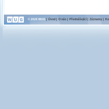
© 2026 WUG
|
Úvod
|
O nás
|
Přednášející
|
Záznamy
|
Ko