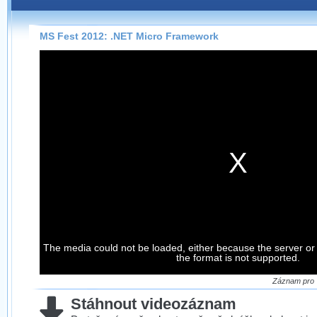
Záznamy na našem webu můžete pohodlně sledovat
přímo na stránce s využitím našeho
HTML 5
nebo
Silverlight
přehrávače.
MS Fest 2012: .NET Micro Framework
Stránka se sama rozhodne, na základě toho, jaké
technologie podporuje Váš prohlížeč, který přehrávač
použít, abyste záznam mohli sledovat v nejvyšší
možné kvalitě.
Stahování záznamů
Víme, že občas chcete sledovat záznamy i v místech,
kde není připojení k internetu, což současný přehrávač
neumožňuje, proto umožňujeme stahování vybraných
záznamů.
Velmi staré záznamy máme historicky uložené
The media could not be loaded, either because the server or
ve formátu, který není vhodný pro stahování,
the format is not supported.
proto je ke stažení nenabízíme.
Záznam pro 
Stáhnout videozáznam