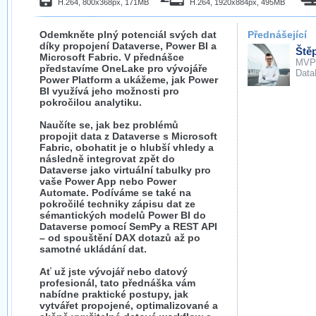
H.264, 800x368px, 171MB
H.264, 1920x884px, 495MB
Odemkněte plný potenciál svých dat
Přednášející
díky propojení Dataverse, Power BI a
Ště
Microsoft Fabric. V přednášce
MVP
představíme OneLake pro vývojáře
DataB
Power Platform a ukážeme, jak Power
BI využívá jeho možnosti pro
pokročilou analytiku.
Naučíte se, jak bez problémů
propojit data z Dataverse s Microsoft
Fabric, obohatit je o hlubší vhledy a
následně integrovat zpět do
Dataverse jako virtuální tabulky pro
vaše Power App nebo Power
Automate. Podíváme se také na
pokročilé techniky zápisu dat ze
sémantických modelů Power BI do
Dataverse pomocí SemPy a REST API
– od spouštění DAX dotazů až po
samotné ukládání dat.
Ať už jste vývojář nebo datový
profesionál, tato přednáška vám
nabídne praktické postupy, jak
vytvářet propojené, optimalizované a