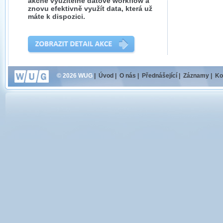
akčně využitelné datové workflow a
znovu efektivně využít data, která už
máte k dispozici.
© 2026 WUG
|
Úvod
|
O nás
|
Přednášející
|
Záznamy
|
Ko