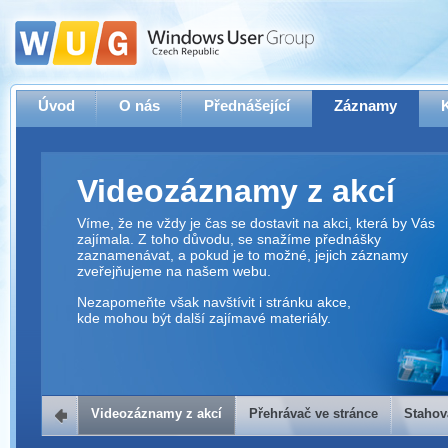
Úvod
O nás
Přednášející
Záznamy
Videozáznamy z akcí
Víme, že ne vždy je čas se dostavit na akci, která by Vás
zajímala. Z toho důvodu, se snažíme přednášky
zaznamenávat, a pokud je to možné, jejich záznamy
zveřejňujeme na našem webu.
Nezapomeňte však navštívit i stránku akce,
kde mohou být další zajímavé materiály.
Videozáznamy z akcí
Přehrávač ve stránce
Stahov
Přehrávač ve stránce