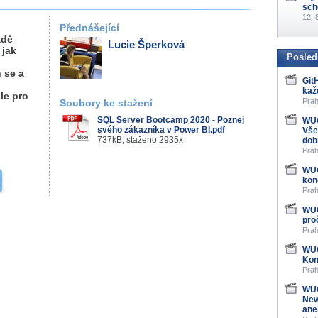
sch
12. 
Přednášející
adě
Lucie Šperková
 jak
Posled
 se a
Git
kaž
le pro
Prah
Soubory ke stažení
SQL Server Bootcamp 2020 - Poznej
WUG
svého zákazníka v Power BI.pdf
Vše
737kB, staženo 2935x
dob
Prah
WUG
kon
Prah
WUG
pro
Prah
WUG
Kom
Prah
WUG
New
ane