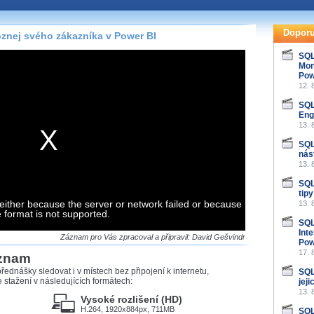
te pohodlně sledovat
našeho
HTML 5
nebo
Doporu
znej svého zákazníka v Power BI
 základě toho, jaké
SQL
Mon
hlížeč, který přehrávač
Pow
ledovat v nejvyšší
12. 
SQL
Eng
13. 
SQL
záznamů
nás
13. 
at záznamy i v místech,
SQL
u, což současný přehrávač
tip
either because the server or network failed or because
me stahování vybraných
13. 
e format is not supported.
SQL
Int
storicky uložené
Záznam pro Vás zpracoval a připravil: David Gešvindr
Pow
 pro stahování,
17. 
áznam
e.
řednášky sledovat i v místech bez připojení k internetu,
SQL
stažení v následujících formátech:
jej
13. 
Vysoké rozlišení (HD)
H.264, 1920x884px, 711MB
SQL