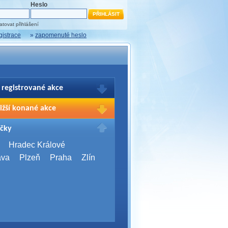
Heslo
tovat přihlášení
gistrace
»
zapomenuté heslo
 registrované akce
brazení Vašich registrací na akce
ižší konané akce
sím přihlašte.
2026,
Brno
čky
Days 2026
2026,
Brno
Hradec Králové
Server Bootcamp 2026
ava
Plzeň
Praha
Zlín