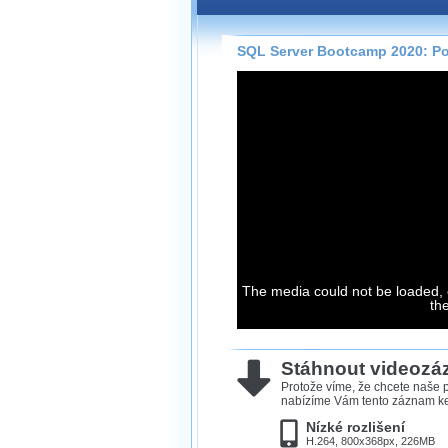
Záznamy na našem webu může
přímo na stránce s využitím 
Silverlight
přehrávače.
SQL Server Bootcamp 2020: Po
Stránka se sama rozhodne, na
technologie podporuje Váš pro
použít, abyste záznam mohli s
možné kvalitě.
Stahování 
Víme, že občas chcete sledov
kde není připojení k internet
The media could not be loaded, 
neumožňuje, proto umožňuje
th
záznamů.
Velmi staré záznamy máme hi
ve formátu, který není vhodný
Stáhnout videoz
proto je ke stažení nenabízím
Protože víme, že chcete naše p
nabízíme Vám tento záznam ke 
Nízké rozlišení
H.264, 800x368px, 226MB