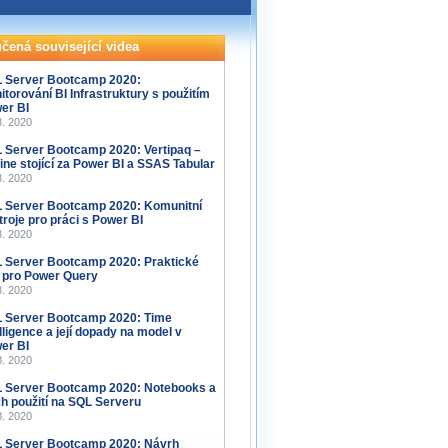
čená související videa
 Server Bootcamp 2020:
itorování BI Infrastruktury s použitím
er BI
8. 2020
 Server Bootcamp 2020: Vertipaq –
ine stojící za Power BI a SSAS Tabular
8. 2020
 Server Bootcamp 2020: Komunitní
troje pro práci s Power BI
8. 2020
 Server Bootcamp 2020: Praktické
y pro Power Query
8. 2020
 Server Bootcamp 2020: Time
elligence a její dopady na model v
er BI
8. 2020
 Server Bootcamp 2020: Notebooks a
ich použití na SQL Serveru
8. 2020
 Server Bootcamp 2020: Návrh