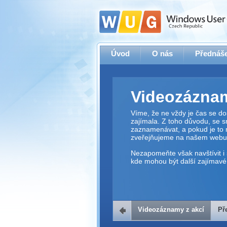
Úvod
O nás
Přednáše
Videozáznam
Víme, že ne vždy je čas se dos
zajímala. Z toho důvodu, se 
zaznamenávat, a pokud je to 
zveřejňujeme na našem webu
Nezapomeňte však navštívit i 
kde mohou být další zajímavé 
Videozáznamy z akcí
Př
Přehrávač v