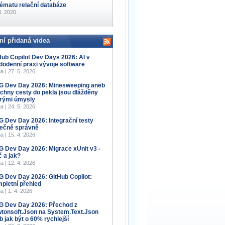
ématu relační databáze
8. 2020
ní přidaná videa
Hub Copilot Dev Days 2026: AI v
dodenní praxi vývoje software
a | 27. 5. 2026
 Dev Day 2026: Minesweeping aneb
chny cesty do pekla jsou dlážděny
rými úmysly
a | 24. 5. 2026
 Dev Day 2026: Integrační testy
ečně správně
a | 15. 4. 2026
 Dev Day 2026: Migrace xUnit v3 -
č a jak?
a | 12. 4. 2026
 Dev Day 2026: GitHub Copilot:
pletní přehled
a | 1. 4. 2026
 Dev Day 2026: Přechod z
tonsoft.Json na System.Text.Json
b jak být o 60% rychlejší