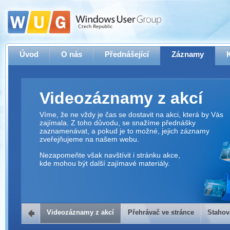
Úvod
O nás
Přednášející
Záznamy
Videozáznamy z akcí
Víme, že ne vždy je čas se dostavit na akci, která by Vás
zajímala. Z toho důvodu, se snažíme přednášky
zaznamenávat, a pokud je to možné, jejich záznamy
zveřejňujeme na našem webu.
Nezapomeňte však navštívit i stránku akce,
kde mohou být další zajímavé materiály.
Videozáznamy z akcí
Přehrávač ve stránce
Stahov
Přehrávač ve stránce