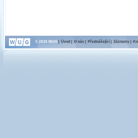
© 2026 WUG
|
Úvod
|
O nás
|
Přednášející
|
Záznamy
|
Ko