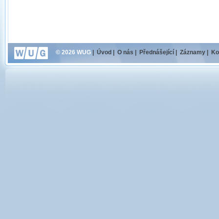
© 2026 WUG
|
Úvod
|
O nás
|
Přednášející
|
Záznamy
|
Ko