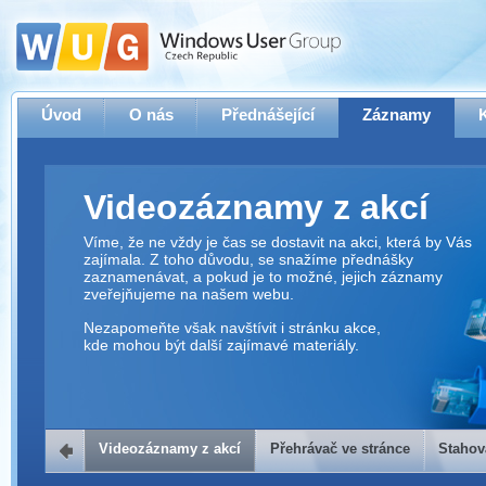
Úvod
O nás
Přednášející
Záznamy
Videozáznamy z akcí
Víme, že ne vždy je čas se dostavit na akci, která by Vás
zajímala. Z toho důvodu, se snažíme přednášky
zaznamenávat, a pokud je to možné, jejich záznamy
zveřejňujeme na našem webu.
Nezapomeňte však navštívit i stránku akce,
kde mohou být další zajímavé materiály.
Videozáznamy z akcí
Přehrávač ve stránce
Stahov
Přehrávač ve stránce