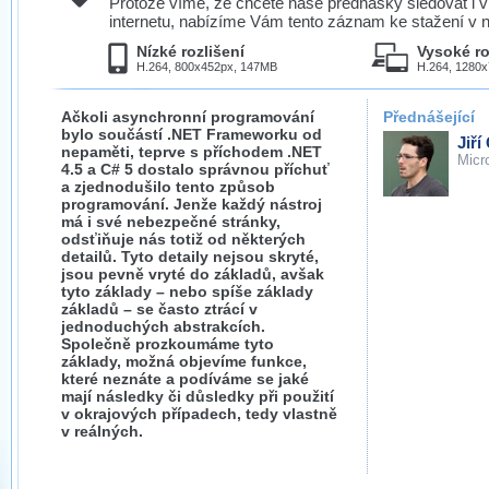
Protože víme, že chcete naše přednášky sledovat i v
internetu, nabízíme Vám tento záznam ke stažení v n
Nízké rozlišení
Vysoké ro
H.264, 800x452px, 147MB
H.264, 1280
Ačkoli asynchronní programování
Přednášející
bylo součástí .NET Frameworku od
Jiří
nepaměti, teprve s příchodem .NET
Micr
4.5 a C# 5 dostalo správnou příchuť
a zjednodušilo tento způsob
programování. Jenže každý nástroj
má i své nebezpečné stránky,
odsťiňuje nás totiž od některých
detailů. Tyto detaily nejsou skryté,
jsou pevně vryté do základů, avšak
tyto základy – nebo spíše základy
základů – se často ztrácí v
jednoduchých abstrakcích.
Společně prozkoumáme tyto
základy, možná objevíme funkce,
které neznáte a podíváme se jaké
mají následky či důsledky při použití
v okrajových případech, tedy vlastně
v reálných.