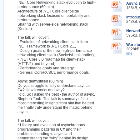
.NET Core Networking stack evolution to high-
Async D
performance (60 min)
158kB, 
Architecture of .NET Core client-side
networking stack focused on portability and
Introdu
performance.
243kB, 
Sharing with server-side networking stack
(Kestrel).
Networ
595kB, 
The talk will cover:
- Evolution of networking client-stack from
War sto
.NET Framework to .NET Core 2.1,
2028kB,
- Design goals of the new high-performance
line
networking client-stack (SocketsHttpHandler),
- .NET Core 3.0 roadmap for client-stack
(HTTP/2) and beyond,
- Performance goals and strategy,
- General CoreFX/BCL performance goals.
Async demystified (60 min)
Do you struggle to fully understand async in
C#? How it works and why?
I did. So I asked the best - the author of async,
Stephen Toub. This talk is summary of the
most interesting insights from him that helped
me finally truly understand the magic behind
async.
The talk will cover:
* History and evolution of asynchronous
programming patterns in C# and their
problems. Leading to async and
demonstrating the "why" behind its design