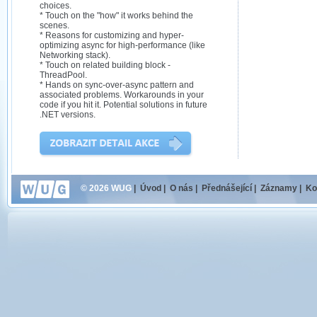
choices.
* Touch on the "how" it works behind the
scenes.
* Reasons for customizing and hyper-
optimizing async for high-performance (like
Networking stack).
* Touch on related building block -
ThreadPool.
* Hands on sync-over-async pattern and
associated problems. Workarounds in your
code if you hit it. Potential solutions in future
.NET versions.
© 2026 WUG
|
Úvod
|
O nás
|
Přednášející
|
Záznamy
|
Ko