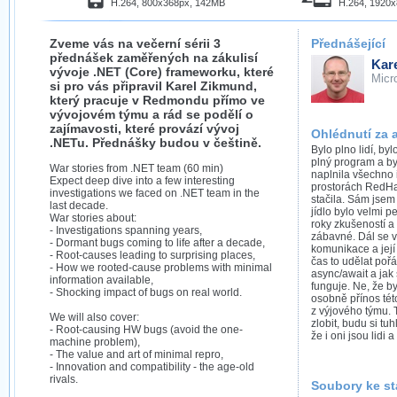
H.264, 800x368px, 142MB
H.264, 1920
Zveme vás na večerní sérii 3
Přednášející
přednášek zaměřených na zákulisí
Kar
vývoje .NET (Core) frameworku, které
Micr
si pro vás připravil Karel Zikmund,
který pracuje v Redmondu přímo ve
vývojovém týmu a rád se podělí o
zajímavosti, které provází vývoj
Ohlédnutí za 
.NETu. Přednášky budou v češtině.
Bylo plno lidí, by
plný program a by
War stories from .NET team (60 min)
naplnila všechno 
Expect deep dive into a few interesting
prostorách RedHa
investigations we faced on .NET team in the
stačila. Sám jsem
last decade.
jídlo bylo velmi p
War stories about:
roky zkušeností a 
- Investigations spanning years,
zábavné. Dál se 
- Dormant bugs coming to life after a decade,
komunikace a její
- Root-causes leading to surprising places,
čas to udělat poř
- How we rooted-cause problems with minimal
async/await a jak 
information available,
funguje. Ne, že by
- Shocking impact of bugs on real world.
osobně přínos tét
z výjového týmu. 
We will also cover:
zlobit, budu si tu
- Root-causing HW bugs (avoid the one-
že i oni jsou lidi 
machine problem),
- The value and art of minimal repro,
- Innovation and compatibility - the age-old
rivals.
Soubory ke st