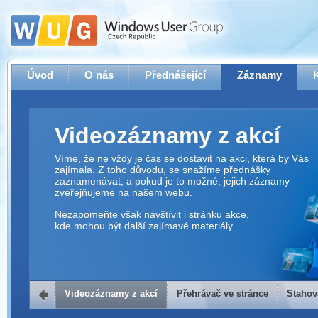
Úvod
O nás
Přednášející
Záznamy
Videozáznamy z akcí
Víme, že ne vždy je čas se dostavit na akci, která by Vás
zajímala. Z toho důvodu, se snažíme přednášky
zaznamenávat, a pokud je to možné, jejich záznamy
zveřejňujeme na našem webu.
Nezapomeňte však navštívit i stránku akce,
kde mohou být další zajímavé materiály.
Videozáznamy z akcí
Přehrávač ve stránce
Stahov
Přehrávač ve stránce