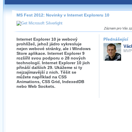
Záznamy na našem webu můžete pohodlně sledovat
přímo na stránce s využitím našeho
HTML 5
nebo
Silverlight
přehrávače.
MS Fest 2012: Novinky v Internet Exploreru 10
Stránka se sama rozhodne, na základě toho, jaké
technologie podporuje Váš prohlížeč, který přehrávač
Záznam pro Vás zpr
použít, abyste záznam mohli sledovat v nejvyšší
možné kvalitě.
Internet Explorer 10 je webový
Přednášející
prohlížeč, jehož jádro vykresluje
Vác
nejen webové stránky, ale i Windows
MVP
Store aplikace. Internet Explorer 9
rozšířil svou podporu o 28 nových
technologií. Internet Explorer 10 jich
Stahování záznamů
přináší dalších 29. Ukážeme si ty
nejzajímavější z nich. Těšit se
Víme, že občas chcete sledovat záznamy i v místech,
můžete například na CSS
kde není připojení k internetu, což současný přehrávač
Animations, CSS Grid, IndexedDB
neumožňuje, proto umožňujeme stahování vybraných
nebo Web Sockets.
záznamů.
Velmi staré záznamy máme historicky uložené
ve formátu, který není vhodný pro stahování,
proto je ke stažení nenabízíme.