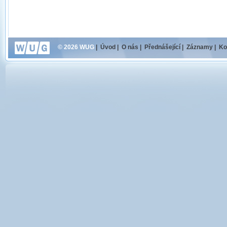
© 2026 WUG
|
Úvod
|
O nás
|
Přednášející
|
Záznamy
|
Ko