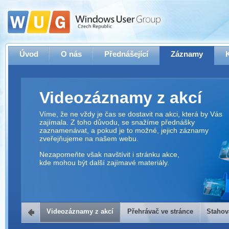
Úvod
O nás
Přednášející
Záznamy
Videozáznamy z akcí
Víme, že ne vždy je čas se dostavit na akci, která by Vás
zajímala. Z toho důvodu, se snažíme přednášky
zaznamenávat, a pokud je to možné, jejich záznamy
zveřejňujeme na našem webu.
Nezapomeňte však navštívit i stránku akce,
kde mohou být další zajímavé materiály.
Videozáznamy z akcí
Přehrávač ve stránce
Stahov
Přehrávač ve stránce