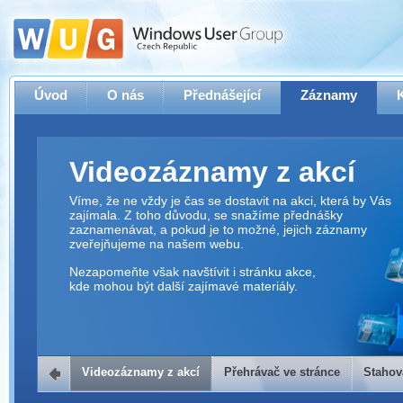
Úvod
O nás
Přednášející
Záznamy
Videozáznamy z akcí
Víme, že ne vždy je čas se dostavit na akci, která by Vás
zajímala. Z toho důvodu, se snažíme přednášky
zaznamenávat, a pokud je to možné, jejich záznamy
zveřejňujeme na našem webu.
Nezapomeňte však navštívit i stránku akce,
kde mohou být další zajímavé materiály.
Videozáznamy z akcí
Přehrávač ve stránce
Stahov
Přehrávač ve stránce