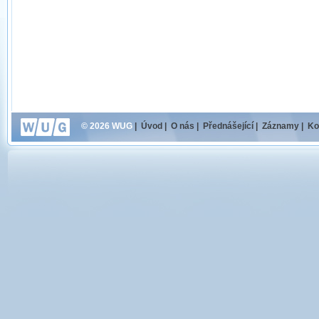
© 2026 WUG
|
Úvod
|
O nás
|
Přednášející
|
Záznamy
|
Ko