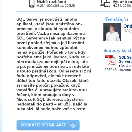
Nízké rozlišení
Vysoké ro
H.264, 800x368px, 200MB
H.264, 1920
SQL Server je součástí mnoha
Přednášející
aplikací, které jsou umístěny on-
Ond
premise, v cloudu či hybridním
DAQ
prostředí. Vazba mezi aplikacemi a
SQL Serverem však nemusí být na
první pohled zřejmá a její licenční
konsekvence mohou způsobit
Soubory ke st
nemalé potíže. Pořádek v tom, kdy
potřebujeme jaké licence, kudy se k
SQL Se
nim dostat za co nejlepší cenu, kde
Server 
různá p
a jak je můžeme používat, si uděláte
2250kB, staženo
s touto přednáškou. Odnesete si z ní
řadu odpovědí, ale také neméně
důležitou řadu otázek. Otázek, které
si musíte položit pokaždé, když
vytváříte či upravujete architekturu
řešení, které pracuje s daty v
Microsoft SQL Serveru, abyste se
nedostali do pasti – ať už ji nalíčila
ruka cizí, či nedejbože vaše vlastní.