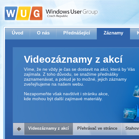
Úvod
O nás
Přednášející
Záznamy
Videozáznamy z akcí
Víme, že ne vždy je čas se dostavit na akci, která by Vás
zajímala. Z toho důvodu, se snažíme přednášky
zaznamenávat, a pokud je to možné, jejich záznamy
zveřejňujeme na našem webu.
Nezapomeňte však navštívit i stránku akce,
kde mohou být další zajímavé materiály.
Videozáznamy z akcí
Přehrávač ve stránce
Stahov
Přehrávač ve stránce