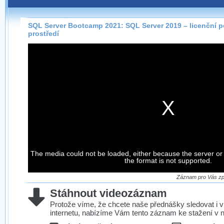
Záznamy na našem webu můžete pohodlně sledovat
přímo na stránce s využitím našeho
HTML 5
nebo
Silverlight
přehrávače.
SQL Server Bootcamp 2021: SQL Server 2019 – licenční 
prostředí
Stránka se sama rozhodne, na základě toho, jaké
technologie podporuje Váš prohlížeč, který přehrávač
použít, abyste záznam mohli sledovat v nejvyšší
možné kvalitě.
Stahování záznamů
Víme, že občas chcete sledovat záznamy i v místech,
kde není připojení k internetu, což současný přehrávač
neumožňuje, proto umožňujeme stahování vybraných
The media could not be loaded, either because the server or
záznamů.
the format is not supported.
Velmi staré záznamy máme historicky uložené
ve formátu, který není vhodný pro stahování,
Záznam pro Vás zpr
proto je ke stažení nenabízíme.
Stáhnout videozáznam
Protože víme, že chcete naše přednášky sledovat i v
internetu, nabízíme Vám tento záznam ke stažení v n