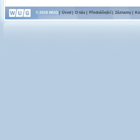
© 2026 WUG
|
Úvod
|
O nás
|
Přednášející
|
Záznamy
|
Ko