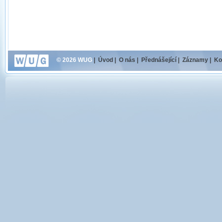
© 2026 WUG
|
Úvod
|
O nás
|
Přednášející
|
Záznamy
|
Ko