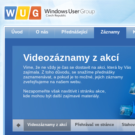
Úvod
O nás
Přednášející
Záznamy
Videozáznamy z akcí
Víme, že ne vždy je čas se dostavit na akci, která by Vás
zajímala. Z toho důvodu, se snažíme přednášky
zaznamenávat, a pokud je to možné, jejich záznamy
zveřejňujeme na našem webu.
Nezapomeňte však navštívit i stránku akce,
kde mohou být další zajímavé materiály.
Videozáznamy z akcí
Přehrávač ve stránce
Stahov
Přehrávač ve stránce