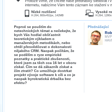
Protože víme, že chcete naše přednášky sledovat i v
internetu, nabízíme Vám tento záznam ke stažení v n
Nízké rozlišení
Vysoké ro
H.264, 800x452px, 142MB
H.264, 1280
Poprvé se pouštím do
Přednášející
netechnických témat a nečekejte, že
Rob
bych Vás hodlal obšťastnit
MVP
teoretickým výkladem o
HAVIT
manažerských metodikách, nebo
chtěl přesvědčovat o dokonalosti
nějakého CRM. Naopak počítám, že
se podělím o ryze empirické
poznatky a praktické zkušenosti,
které jsem za těch cca 16 let v oboru
získal. Čím se dá zákazník získat a
čím ztratit? Co umožňuje dostrkat
projekt vývoje software k cíli a co je
naopak byrokratická drbačka bez
efektu?