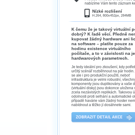
nabízíme Vám tento záznam ke 
Nízké rozlišení
H.264, 800x452px, 284MB
K čemu že je takový virtuální p
dobrý? K řadě věcí. Předně ne
kupovat žádný hardware ani li
na software – platíte pouze za
hodinu existence virtuálního
počítače, a to v závislosti na j
hardwarových parametrech.
Je tedy ideální pro zkoušení, kdy potře
určitý scénář rozběhnout na pár hodin.
se ale i pro produkční použití, neboť
infrastruktura je velmi robustní, všechn
komponenty jsou duplikovány a vaše d
(virtuální disky) jsou dokonce uložena 
zcela nezávislých replikách. Takovou 
odolnosti proti selhání a automatické 
případě havárie vám žádný hoster ne
nabídnout a těžko jí dosáhnete sami.