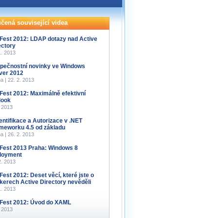
čená související videa
Fest 2012: LDAP dotazy nad Active
ectory
1. 2013
pečnostní novinky ve Windows
ver 2012
a | 22. 2. 2013
Fest 2012: Maximálně efektivní
look
. 2013
entifikace a Autorizace v .NET
meworku 4.5 od základu
a | 26. 2. 2013
Fest 2013 Praha: Windows 8
loyment
2. 2013
Fest 2012: Deset věcí, které jste o
kerech Active Directory nevěděli
1. 2013
Fest 2012: Úvod do XAML
. 2013