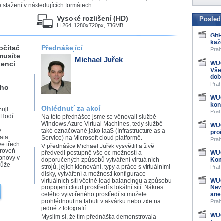
stažení v následujících formátech:
Vysoké rozlišení (HD)
Posled
H.264, 1280x720px, 736MB
Git
kaž
očítač
Přednášející
Prah
musíte
Michael Juřek
cenci
WUG
Vše
dob
Prah
eho
WUG
kon
Ohlédnutí za akcí
buji
Prah
 Hodí
Na této přednášce jsme se věnovali službě
Windows Azure Virtual Machines, tedy službě
WUG
y
také označované jako IaaS (Infrastructure as a
pro
ata
Service) na Microsoft cloud platformě.
Prah
ve třech
V přednášce Michael Juřek vysvětlil a živě
úroveň
předvedl postupně vše od možností a
WUG
obnovy v
doporučených způsobů vytváření virtuálních
Kom
může
strojů, jejich klonování, typy a práce s virtuálními
Prah
disky, vytváření a možnosti konfigurace
virtuálních sítí včetně load balancingu a způsobu
WUG
propojení cloud prostředí s lokální sítí. Nákres
New
celého vytvořeného prostředí si můžete
ane
prohlédnout na tabuli v akvárku nebo zde na
Prah
jedné z fotografií.
WUG
Myslím si, že tím přednáška demonstrovala