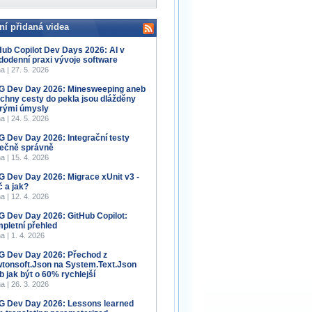
ní přidaná videa
Hub Copilot Dev Days 2026: AI v
dodenní praxi vývoje software
a | 27. 5. 2026
 Dev Day 2026: Minesweeping aneb
chny cesty do pekla jsou dlážděny
rými úmysly
a | 24. 5. 2026
 Dev Day 2026: Integrační testy
ečně správně
a | 15. 4. 2026
 Dev Day 2026: Migrace xUnit v3 -
č a jak?
a | 12. 4. 2026
 Dev Day 2026: GitHub Copilot:
pletní přehled
a | 1. 4. 2026
 Dev Day 2026: Přechod z
tonsoft.Json na System.Text.Json
b jak být o 60% rychlejší
a | 26. 3. 2026
 Dev Day 2026: Lessons learned