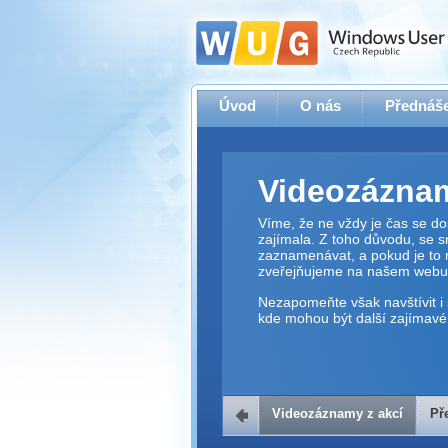
Úvod
O nás
Přednáše
Videozáznam
Víme, že ne vždy je čas se dos
zajímala. Z toho důvodu, se 
zaznamenávat, a pokud je to 
zveřejňujeme na našem webu
Nezapomeňte však navštívit i 
kde mohou být další zajímavé 
Videozáznamy z akcí
Př
Přehrávač v