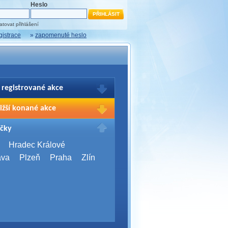
Heslo
tovat přihlášení
gistrace
»
zapomenuté heslo
 registrované akce
brazení Vašich registrací na akce
ižší konané akce
sím přihlašte.
2026,
Brno
čky
Days 2026
2026,
Brno
Hradec Králové
Server Bootcamp 2026
ava
Plzeň
Praha
Zlín