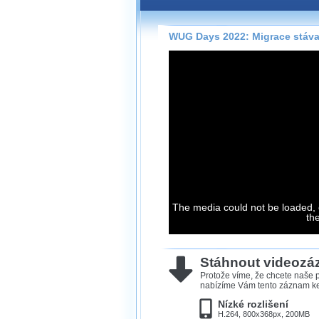
Záznamy na našem webu může
přímo na stránce s využitím 
Silverlight
přehrávače.
WUG Days 2022: Migrace stávaj
Stránka se sama rozhodne, na
technologie podporuje Váš pro
použít, abyste záznam mohli s
možné kvalitě.
Stahování 
Víme, že občas chcete sledov
kde není připojení k internet
The media could not be loaded, 
neumožňuje, proto umožňuje
th
záznamů.
Velmi staré záznamy máme hi
ve formátu, který není vhodný
Stáhnout videoz
proto je ke stažení nenabízím
Protože víme, že chcete naše p
nabízíme Vám tento záznam ke 
Nízké rozlišení
H.264, 800x368px, 200MB