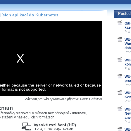
te pohodlně sledovat
našeho
HTML 5
nebo
Posled
ících aplikací do Kubernetes
 základě toho, jaké
Git
kaž
hlížeč, který přehrávač
Prah
ledovat v nejvyšší
WUG
Vše
dob
Prah
WUG
záznamů
kon
Prah
at záznamy i v místech,
WUG
u, což současný přehrávač
pro
either because the server or network failed or because
me stahování vybraných
Prah
e format is not supported.
WUG
Kom
storicky uložené
Záznam pro Vás zpracoval a připravil: David Gešvindr
Prah
 pro stahování,
áznam
e.
WUG
řednášky sledovat i v místech bez připojení k internetu,
New
stažení v následujících formátech:
ane
Prah
Vysoké rozlišení (HD)
H.264, 1920x884px, 624MB
WUG