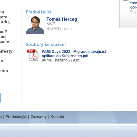
fro
col
kém
Přednášející
Prah
cete
Tomáš Herceg
oudu,
MVP
RIGANTI s.r.o.
ací?
 co
ací v
Soubory ke stažení
nifesty
WUG Days 2022 - Migrace stávajících
aplikací do Kubernetes.pdf
807kB, staženo 2193x
 o
etes
s
|
Přednášející
|
Záznamy
|
Kontakt