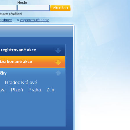
Heslo
tovat přihlášení
gistrace
»
zapomenuté heslo
 registrované akce
brazení Vašich registrací na akce
ižší konané akce
sím přihlašte.
2026,
Brno
čky
Days 2026
2026,
Brno
Hradec Králové
Server Bootcamp 2026
ava
Plzeň
Praha
Zlín