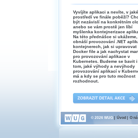
Vyvíjíte aplikaci a nevíte, v ja
prostředí ve finále poběží? Ch
být nezávislí na konkrétním cl
anebo se vám prostě jen líbí
myšlenka kontejnerizace aplik
Na této přednášce si ukážeme,
obnáší provozování .NET aplik
kontejnerech, jak si upravovat
Docker file a jak nachystat ma
pro provozování aplikace v
Kubernetes. Budeme se bavit i
tom, jaké výhody a nevýhody
provozování aplikací v Kubern
má a kdy se pro tuto možnost
rozhodnout.
© 2026 WUG
|
Úvod
|
O ná