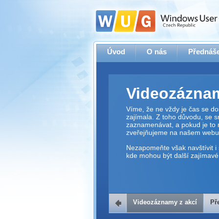
Úvod
O nás
Přednáše
Videozáznam
Víme, že ne vždy je čas se dos
zajímala. Z toho důvodu, se 
zaznamenávat, a pokud je to 
zveřejňujeme na našem webu
Nezapomeňte však navštívit i 
kde mohou být další zajímavé 
Videozáznamy z akcí
Př
Přehrávač v