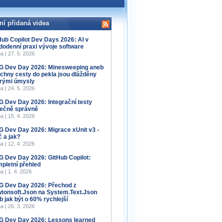
ní přidaná videa
Hub Copilot Dev Days 2026: AI v
dodenní praxi vývoje software
a | 27. 5. 2026
 Dev Day 2026: Minesweeping aneb
chny cesty do pekla jsou dlážděny
rými úmysly
a | 24. 5. 2026
 Dev Day 2026: Integrační testy
ečně správně
a | 15. 4. 2026
 Dev Day 2026: Migrace xUnit v3 -
č a jak?
a | 12. 4. 2026
 Dev Day 2026: GitHub Copilot:
pletní přehled
a | 1. 4. 2026
 Dev Day 2026: Přechod z
tonsoft.Json na System.Text.Json
b jak být o 60% rychlejší
a | 26. 3. 2026
 Dev Day 2026: Lessons learned