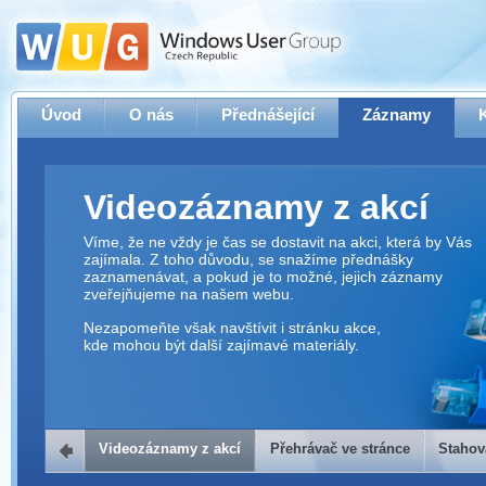
Úvod
O nás
Přednášející
Záznamy
Videozáznamy z akcí
Víme, že ne vždy je čas se dostavit na akci, která by Vás
zajímala. Z toho důvodu, se snažíme přednášky
zaznamenávat, a pokud je to možné, jejich záznamy
zveřejňujeme na našem webu.
Nezapomeňte však navštívit i stránku akce,
kde mohou být další zajímavé materiály.
Videozáznamy z akcí
Přehrávač ve stránce
Stahov
Přehrávač ve stránce