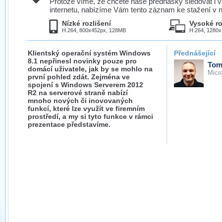
Protože víme, že chcete naše přednášky sledovat i v
internetu, nabízíme Vám tento záznam ke stažení v n
Nízké rozlišení
Vysoké ro
H.264, 800x452px, 128MB
H.264, 1280
Klientský operační systém Windows
Přednášející
8.1 nepřinesl novinky pouze pro
Tom
domácí uživatele, jak by se mohlo na
Micr
první pohled zdát. Zejména ve
spojení s Windows Serverem 2012
R2 na serverové straně nabízí
mnoho nových či inovovaných
funkcí, které lze využít ve firemním
prostředí, a my si tyto funkce v rámci
prezentace představíme.