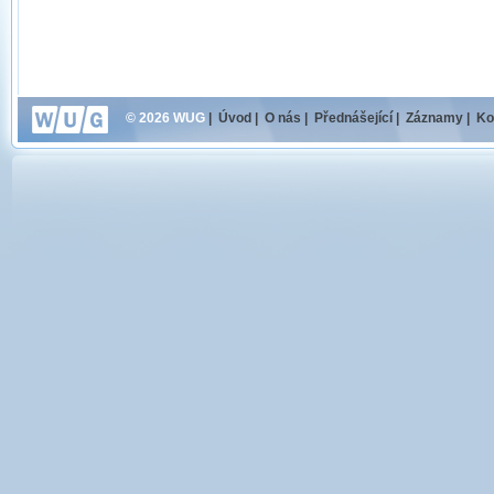
© 2026 WUG
|
Úvod
|
O nás
|
Přednášející
|
Záznamy
|
Ko