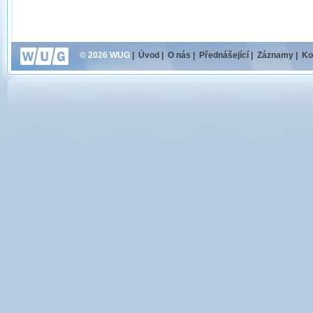
© 2026 WUG
|
Úvod
|
O nás
|
Přednášející
|
Záznamy
|
Ko