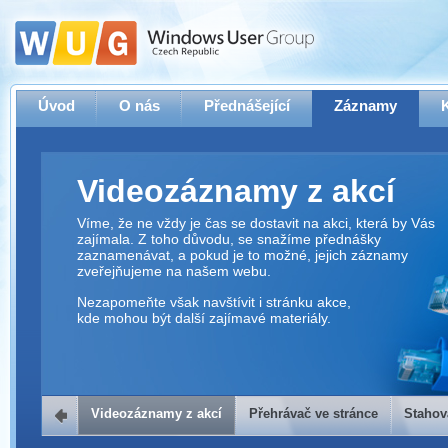
Úvod
O nás
Přednášející
Záznamy
Videozáznamy z akcí
Víme, že ne vždy je čas se dostavit na akci, která by Vás
zajímala. Z toho důvodu, se snažíme přednášky
zaznamenávat, a pokud je to možné, jejich záznamy
zveřejňujeme na našem webu.
Nezapomeňte však navštívit i stránku akce,
kde mohou být další zajímavé materiály.
Videozáznamy z akcí
Přehrávač ve stránce
Stahov
Přehrávač ve stránce