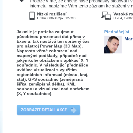
Protože víme, že chcete naše přednášky sledovat i v
internetu, nabízíme Vám tento záznam ke stažení v n
Nízké rozlišení
Vysoké ro
H.264, 800x452px, 127MB
H.264, 1280
Jakmile je potřeba zaujmout
Přednášející
působivou prezentací dat přímo v
Mar
Excelu, tak nastává ten správný čas
pro nástroj Power Map (3D Map).
Naprosto věrné zobrazení nad
mapovými podklady, případně nad
jakýmkoliv obrázkem s aplikací X, Y
souřadnic. V následující přednášce
uvidíme vizualizaci s využitím
regionálních informací (město, kraj,
stát), GPS souřadnic (zeměpisná
šířka, zeměpisná délka), KML
souboru a vizualizaci nad obrázkem
(X, Y souřadnice).