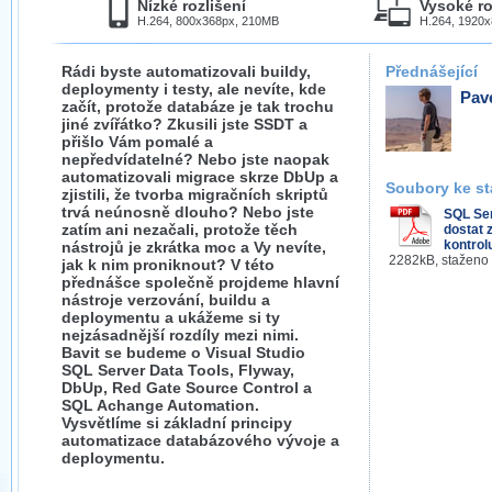
Nízké rozlišení
Vysoké ro
H.264, 800x368px, 210MB
H.264, 1920
Rádi byste automatizovali buildy,
Přednášející
deploymenty i testy, ale nevíte, kde
Pav
začít, protože databáze je tak trochu
jiné zvířátko? Zkusili jste SSDT a
přišlo Vám pomalé a
nepředvídatelné? Nebo jste naopak
automatizovali migrace skrze DbUp a
Soubory ke st
zjistili, že tvorba migračních skriptů
trvá neúnosně dlouho? Nebo jste
SQL Se
zatím ani nezačali, protože těch
dostat 
kontrol
nástrojů je zkrátka moc a Vy nevíte,
2282kB, staženo
jak k nim proniknout? V této
přednášce společně projdeme hlavní
nástroje verzování, buildu a
deploymentu a ukážeme si ty
nejzásadnější rozdíly mezi nimi.
Bavit se budeme o Visual Studio
SQL Server Data Tools, Flyway,
DbUp, Red Gate Source Control a
SQL Achange Automation.
Vysvětlíme si základní principy
automatizace databázového vývoje a
deploymentu.