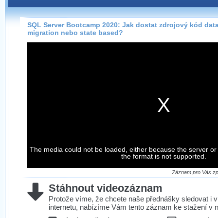
Záznamy na našem webu můžete pohodlně sledovat
přímo na stránce s využitím našeho
HTML 5
nebo
Silverlight
přehrávače.
SQL Server Bootcamp 2020: Jak dostat zdrojový kód dat
migration nebo state based?
Stránka se sama rozhodne, na základě toho, jaké
technologie podporuje Váš prohlížeč, který přehrávač
použít, abyste záznam mohli sledovat v nejvyšší
možné kvalitě.
Stahování záznamů
Víme, že občas chcete sledovat záznamy i v místech,
kde není připojení k internetu, což současný přehrávač
neumožňuje, proto umožňujeme stahování vybraných
The media could not be loaded, either because the server or
záznamů.
the format is not supported.
Velmi staré záznamy máme historicky uložené
ve formátu, který není vhodný pro stahování,
Záznam pro Vás zpr
proto je ke stažení nenabízíme.
Stáhnout videozáznam
Protože víme, že chcete naše přednášky sledovat i v
internetu, nabízíme Vám tento záznam ke stažení v n