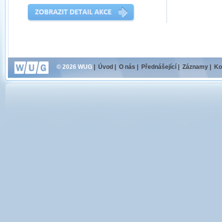
© 2026 WUG
|
Úvod
|
O nás
|
Přednášející
|
Záznamy
|
Ko