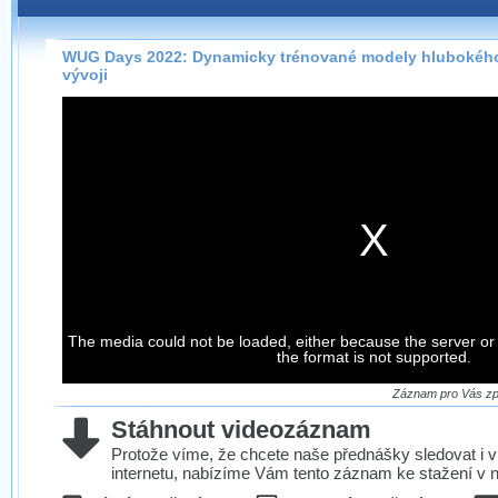
Záznamy na našem webu můžete pohodlně sledovat
přímo na stránce s využitím našeho
HTML 5
nebo
Silverlight
přehrávače.
WUG Days 2022: Dynamicky trénované modely hlubokého
vývoji
Stránka se sama rozhodne, na základě toho, jaké
technologie podporuje Váš prohlížeč, který přehrávač
použít, abyste záznam mohli sledovat v nejvyšší
možné kvalitě.
Stahování záznamů
Víme, že občas chcete sledovat záznamy i v místech,
kde není připojení k internetu, což současný přehrávač
neumožňuje, proto umožňujeme stahování vybraných
The media could not be loaded, either because the server or
záznamů.
the format is not supported.
Velmi staré záznamy máme historicky uložené
ve formátu, který není vhodný pro stahování,
Záznam pro Vás zpr
proto je ke stažení nenabízíme.
Stáhnout videozáznam
Protože víme, že chcete naše přednášky sledovat i v
internetu, nabízíme Vám tento záznam ke stažení v n