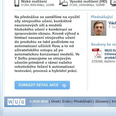
Nízké rozlišení
Vysoké rozlišení (HD)
H.264, 800x368px, 111MB
H.264, 1920x884px, 325MB
Na přednášce se zaměříme na využití
Přednášející
síly strojového učení, konkrétně
Vác
neuronových sítí a modelů
Y So
hlubokého učení v kombinaci se
zpracováním obrazu. Kromě výhod a
limitací nasazení strojového učení
do produktu se také podíváme na
Soubory ke st
automatizaci učících flow, a to od
uživatelského vstupu až po
WUG Da
automatickou konzumaci modelů. Ve
trénova
produkč
Y Softu pracujeme se strojovým
2292kB, staženo
učením primárně v rámci našeho
robotického řešení k automatizaci
testování, procesů a hybridní práci.
© 2026 WUG
|
Úvod
|
O nás
|
Přednášející
|
Záznamy
|
Ko