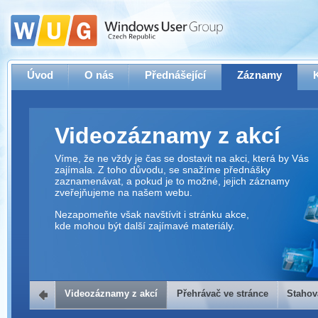
Úvod
O nás
Přednášející
Záznamy
Videozáznamy z akcí
Víme, že ne vždy je čas se dostavit na akci, která by Vás
zajímala. Z toho důvodu, se snažíme přednášky
zaznamenávat, a pokud je to možné, jejich záznamy
zveřejňujeme na našem webu.
Nezapomeňte však navštívit i stránku akce,
kde mohou být další zajímavé materiály.
Videozáznamy z akcí
Přehrávač ve stránce
Stahov
Přehrávač ve stránce