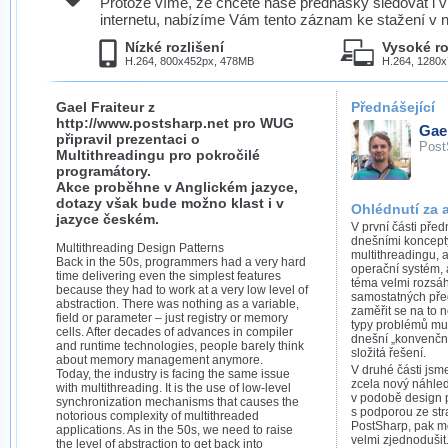
Protože víme, že chcete naše přednášky sledovat i v
internetu, nabízíme Vám tento záznam ke stažení v n
Nízké rozlišení
Vysoké ro
H.264, 800x452px, 478MB
H.264, 1280
Gael Fraiteur z
Přednášející
http://www.postsharp.net pro WUG
Gael
připravil prezentaci o
Post
Multithreadingu pro pokročilé
programátory.
Akce proběhne v Anglickém jazyce,
dotazy však bude možno klast i v
Ohlédnutí za 
jazyce českém.
V první části pře
dnešními koncepty
Multithreading Design Patterns
multithreadingu, 
Back in the 50s, programmers had a very hard
operační systém, 
time delivering even the simplest features
téma velmi rozsáhl
because they had to work at a very low level of
samostatných pře
abstraction. There was nothing as a variable,
zaměřit se na to n
field or parameter – just registry or memory
typy problémů musí
cells. After decades of advances in compiler
dnešní „konvenčn
and runtime technologies, people barely think
složitá řešení.
about memory management anymore.
V druhé části jsm
Today, the industry is facing the same issue
zcela nový náhled
with multithreading. It is the use of low-level
v podobě design p
synchronization mechanisms that causes the
s podporou ze str
notorious complexity of multithreaded
PostSharp, pak m
applications. As in the 50s, we need to raise
velmi zjednodušit
the level of abstraction to get back into