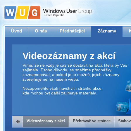
Úvod
O nás
Přednášející
Záznamy
Videozáznamy z akcí
Víme, že ne vždy je čas se dostavit na akci, která by Vás
zajímala. Z toho důvodu, se snažíme přednášky
zaznamenávat, a pokud je to možné, jejich záznamy
zveřejňujeme na našem webu.
Nezapomeňte však navštívit i stránku akce,
kde mohou být další zajímavé materiály.
Videozáznamy z akcí
Přehrávač ve stránce
Stahov
Přehrávač ve stránce