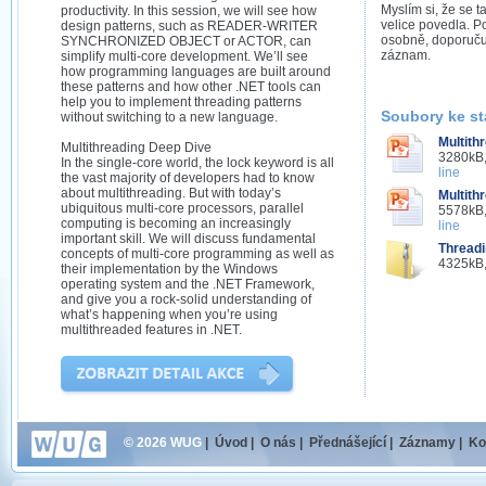
Myslím si, že se 
productivity. In this session, we will see how
velice povedla. P
design patterns, such as READER-WRITER
osobně, doporučuj
SYNCHRONIZED OBJECT or ACTOR, can
záznam.
simplify multi-core development. We’ll see
how programming languages are built around
these patterns and how other .NET tools can
help you to implement threading patterns
Soubory ke st
without switching to a new language.
Multith
Multithreading Deep Dive
3280kB,
In the single-core world, the lock keyword is all
line
the vast majority of developers had to know
about multithreading. But with today’s
Multith
ubiquitous multi-core processors, parallel
5578kB,
computing is becoming an increasingly
line
important skill. We will discuss fundamental
Threadi
concepts of multi-core programming as well as
4325kB,
their implementation by the Windows
operating system and the .NET Framework,
and give you a rock-solid understanding of
what’s happening when you’re using
multithreaded features in .NET.
© 2026 WUG
|
Úvod
|
O nás
|
Přednášející
|
Záznamy
|
Ko