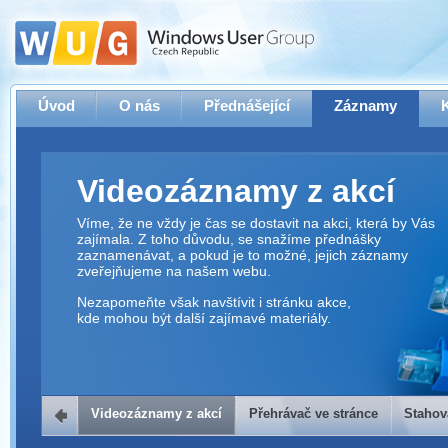
Úvod
O nás
Přednášející
Záznamy
Videozáznamy z akcí
Víme, že ne vždy je čas se dostavit na akci, která by Vás
zajímala. Z toho důvodu, se snažíme přednášky
zaznamenávat, a pokud je to možné, jejich záznamy
zveřejňujeme na našem webu.
Nezapomeňte však navštívit i stránku akce,
kde mohou být další zajímavé materiály.
Videozáznamy z akcí
Přehrávač ve stránce
Stahov
Přehrávač ve stránce