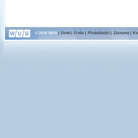
© 2026 WUG
|
Úvod
|
O nás
|
Přednášející
|
Záznamy
|
Ko