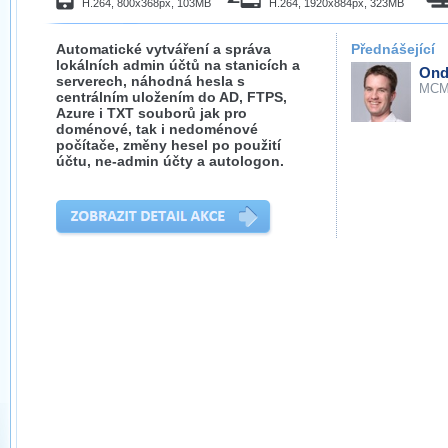
H.264, 800x368px, 103MB
H.264, 1920x884px, 323MB
Automatické vytváření a správa
Přednášející
lokálních admin účtů na stanicích a
Ond
serverech, náhodná hesla s
MCM
centrálním uložením do AD, FTPS,
Azure i TXT souborů jak pro
doménové, tak i nedoménové
počítače, změny hesel po použití
účtu, ne-admin účty a autologon.