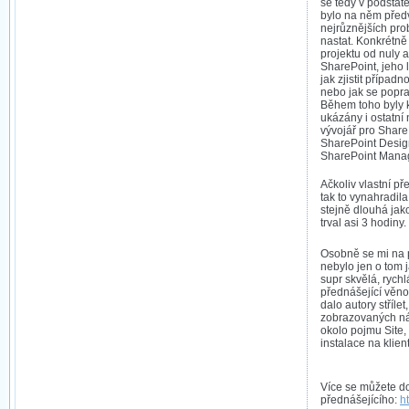
se tedy v podstat
bylo na něm před
nejrůznějších pro
nastat. Konkrétně
projektu od nuly 
SharePoint, jeho 
jak zjistit případ
nebo jak se popra
Během toho byly 
ukázány i ostatní 
vývojář pro Share
SharePoint Desig
SharePoint Manag
Ačkoliv vlastní p
tak to vynahradila
stejně dlouhá jak
trval asi 3 hodiny.
Osobně se mi na př
nebylo jen o tom 
supr skvělá, rych
přednášející věno
dalo autory střílet
zobrazovaných ná
okolo pojmu Site,
instalace na klien
Více se můžete do
přednášejícího:
h