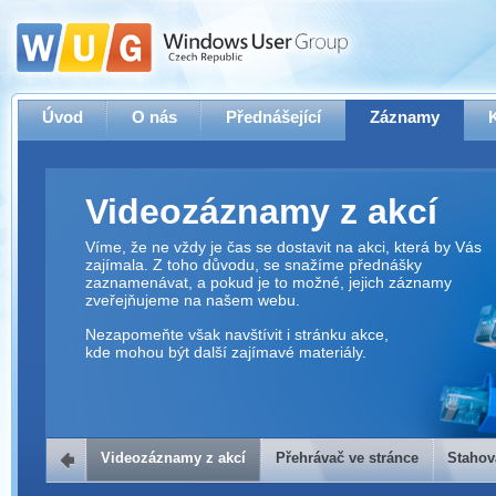
Úvod
O nás
Přednášející
Záznamy
Videozáznamy z akcí
Víme, že ne vždy je čas se dostavit na akci, která by Vás
zajímala. Z toho důvodu, se snažíme přednášky
zaznamenávat, a pokud je to možné, jejich záznamy
zveřejňujeme na našem webu.
Nezapomeňte však navštívit i stránku akce,
kde mohou být další zajímavé materiály.
Videozáznamy z akcí
Přehrávač ve stránce
Stahov
Přehrávač ve stránce