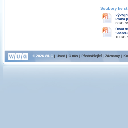
Soubory ke st
Vývoj p
Praha.p
68kB, s
Úvod d
SharePo
100kB, 
© 2026 WUG
|
Úvod
|
O nás
|
Přednášející
|
Záznamy
|
Ko