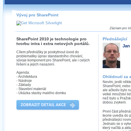
Záznamy na našem webu můžete pohodlně sledovat
přímo na stránce s využitím našeho
HTML 5
nebo
Silverlight
přehrávače.
Vývoj pro SharePoint
Stránka se sama rozhodne, na základě toho, jaké
technologie podporuje Váš prohlížeč, který přehrávač
Záznam pro Vás
použít, abyste záznam mohli sledovat v nejvyšší
možné kvalitě.
SharePoint 2010 je technologie pro
Přednášející
tvorbu intra i extra netových portálů.
Jan
Cílem přednášky je poskytnout úvod do
problematiky úprav standardního chování,
vývoje komponent pro SharePoint, ale i celých
Stahování záznamů
řešení a jejich nasazení.
Agenda:
Víme, že občas chcete sledovat záznamy i v místech,
Ohlédnutí za 
- Architektura
kde není připojení k internetu, což současný přehrávač
- Nástroje
Nevím, jestli někt
- Základy
neumožňuje, proto umožňujeme stahování vybraných
SharePoint, nebo j
- Stavební materiál
záznamů.
ale ačkoliv bylo 
- Ukázka stavby malého domku
velké množství lid
než bylo u Pražs
Velmi staré záznamy máme historicky uložené
dobou zvykem.
ve formátu, který není vhodný pro stahování,
proto je ke stažení nenabízíme.
První část předná
teorie uvedla do 
přednášející rovno
Jednalo se o vyt
který načítá a akt