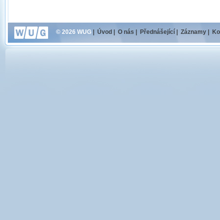
© 2026 WUG
|
Úvod
|
O nás
|
Přednášející
|
Záznamy
|
Ko