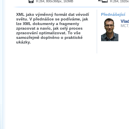
H.264, 800x368px, 163MB
H.264, 1920
XML jako výměnný formát dat vévodí
Přednášející
světu. V přednášce se podíváme, jak
Vla
lze XML dokumenty a fragmenty
MCT
zpracovat a navíc, jak celý proces
zpracování optimalizovat. To vše
samozřejmě doplněno o praktické
ukázky.