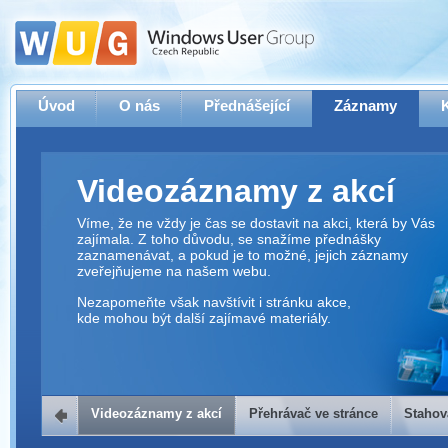
Úvod
O nás
Přednášející
Záznamy
Videozáznamy z akcí
Víme, že ne vždy je čas se dostavit na akci, která by Vás
zajímala. Z toho důvodu, se snažíme přednášky
zaznamenávat, a pokud je to možné, jejich záznamy
zveřejňujeme na našem webu.
Nezapomeňte však navštívit i stránku akce,
kde mohou být další zajímavé materiály.
Videozáznamy z akcí
Přehrávač ve stránce
Stahov
Přehrávač ve stránce