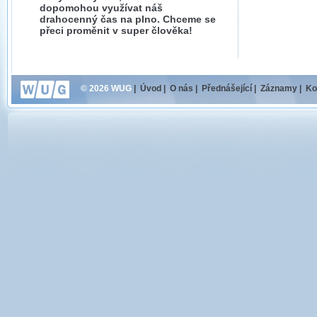
dopomohou využívat náš
drahocenný čas na plno. Chceme se
přeci proměnit v super člověka!
© 2026 WUG
|
Úvod
|
O nás
|
Přednášející
|
Záznamy
|
Ko