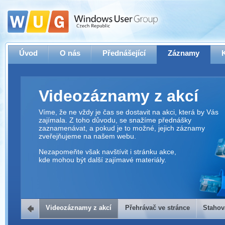
Úvod
O nás
Přednášející
Záznamy
Videozáznamy z akcí
Víme, že ne vždy je čas se dostavit na akci, která by Vás
zajímala. Z toho důvodu, se snažíme přednášky
zaznamenávat, a pokud je to možné, jejich záznamy
zveřejňujeme na našem webu.
Nezapomeňte však navštívit i stránku akce,
kde mohou být další zajímavé materiály.
Videozáznamy z akcí
Přehrávač ve stránce
Stahov
Přehrávač ve stránce