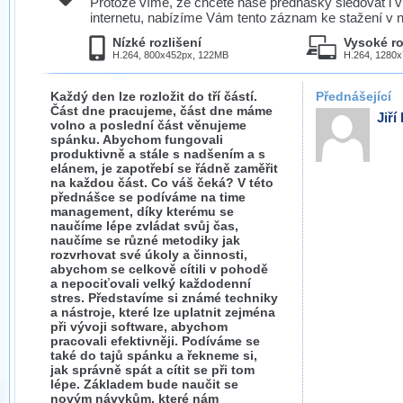
Protože víme, že chcete naše přednášky sledovat i v
internetu, nabízíme Vám tento záznam ke stažení v n
Nízké rozlišení
Vysoké ro
H.264, 800x452px, 122MB
H.264, 1280
Každý den lze rozložit do tří částí.
Přednášející
Část dne pracujeme, část dne máme
Jiří
volno a poslední část věnujeme
spánku. Abychom fungovali
produktivně a stále s nadšením a s
elánem, je zapotřebí se řádně zaměřit
na každou část. Co váš čeká? V této
přednášce se podíváme na time
management, díky kterému se
naučíme lépe zvládat svůj čas,
naučíme se různé metodiky jak
rozvrhovat své úkoly a činnosti,
abychom se celkově cítili v pohodě
a nepociťovali velký každodenní
stres. Představíme si známé techniky
a nástroje, které lze uplatnit zejména
při vývoji software, abychom
pracovali efektivněji. Podíváme se
také do tajů spánku a řekneme si,
jak správně spát a cítit se při tom
lépe. Základem bude naučit se
novým návykům, které nám