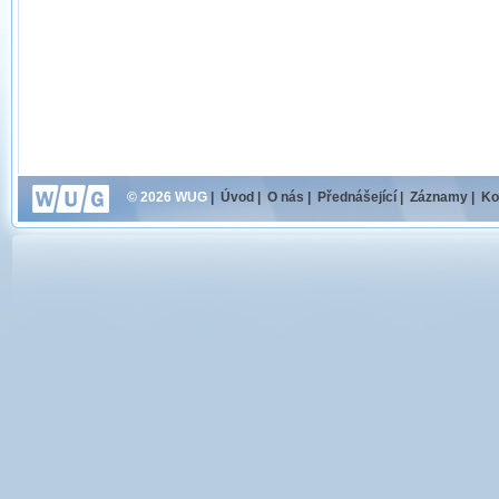
© 2026 WUG
|
Úvod
|
O nás
|
Přednášející
|
Záznamy
|
Ko