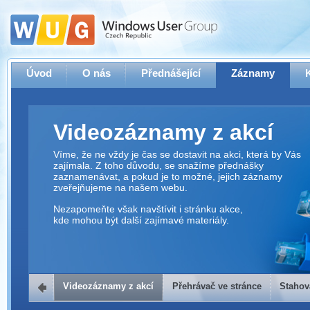
Úvod
O nás
Přednášející
Záznamy
Videozáznamy z akcí
Víme, že ne vždy je čas se dostavit na akci, která by Vás
zajímala. Z toho důvodu, se snažíme přednášky
zaznamenávat, a pokud je to možné, jejich záznamy
zveřejňujeme na našem webu.
Nezapomeňte však navštívit i stránku akce,
kde mohou být další zajímavé materiály.
Videozáznamy z akcí
Přehrávač ve stránce
Stahov
Přehrávač ve stránce