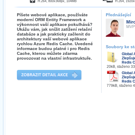
H.264, 800x368px, 104MB
H.264, 1920
Píšete webové aplikace, používáte
Přednášející
moderní ORM Entity Framework a
Mir
výkonnost vaší aplikace pokulhává?
MVP
Ukážu vám, jak snížit zatížení relační
databáze a jak prakticky začlenit do
architektury vaší webové aplikace
rychlou Azure Redis Cache. Uvedené
Soubory ke st
informace budou platné i pro Redis
Cache, kterou můžete zdarma
Global 
provozovat na vlastní infrastruktuře.
Zlepšuj
Redis C
20kB, staženo 3
Global 
Zlepšuj
Redis C
779kB, staženo 