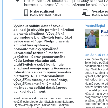
Protože víme, že chcete naše přednášky sledovat i v
internetu, nabízíme Vám tento záznam ke stažení v n
Nízké rozlišení
Vysoké ro
H.264, 800x452px, 428MB
H.264, 1280
Vyvinout solidní databázovou
Přednášející
aplikaci je obvykle poměrně náročná
Rad
a pracná záležitost. Vývojářská
mode
technologie LightSwitch tento úkol
velice usnadňuje. Předpřipravená
architektura aplikace,
poloautomaticky vytvářené
uživatelské rozhraní, možnost
Ohlédnutí za 
jakýchkoli úprav generovaného
Pan Radek Vystavě
kódu kódem vlastním atd.
že je třeba počíta
LightSwitch v sobě kombinuje
posluchačů a pote
snadnost vývoje např. z Accessu s
LightSwitch a pod
robustností a všemi vymoženostmi
pojal. Seznámil n
platformy .NET. Profesionálním
vysvětlil jeho přín
vývojářům zkracuje dodací doby,
jednoduchých uká
vývojářům amatérským dává
Na mě osobně půs
peníze šetřící ná
možnost na solidní databázovou
uživatelských evi
aplikaci dosáhnout.
Nástroj má tu výh
programátor, aby
Přednáška vás stručně seznámí s možnostmi
systému zvládli. 
využití technologie LightSwitch, s architekturou
programátorům mů
LightSwitch aplikace, základními ukázkami