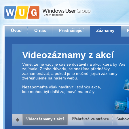
Úvod
O nás
Přednášející
Záznamy
Videozáznamy z akcí
Víme, že ne vždy je čas se dostavit na akci, která by Vás
zajímala. Z toho důvodu, se snažíme přednášky
zaznamenávat, a pokud je to možné, jejich záznamy
zveřejňujeme na našem webu.
Nezapomeňte však navštívit i stránku akce,
kde mohou být další zajímavé materiály.
Videozáznamy z akcí
Přehrávač ve stránce
Stahov
Přehrávač ve stránce