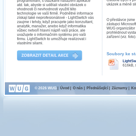
Osobně bych v pře
programování, s otázkami nasazení aplikace
ukázek a méně sl
atd. tak, abyste si udělali vlastní obrázek o
vhodnosti či nevhodnosti využití této
technologie ve vaší firmě. Podnětné informace
získají také neprofesionálové - LightSwitch vás
O přestávce jsme 
zaujme i tehdy, když pracujete jako konzultant,
zástupci Microsof
analytik, manažer, anebo když informatika
WUG organizátor j
vůbec netvoří hlavní náplň vaší práce, ale
prohlédnout vyst
uvažujete o informačním systému pro vaši
zařízení (viz. foto)
firmu. LightSwitch to umožňuje realizovat i
vlastními silami.
Soubory ke st
LightSw
616kB, 
© 2026 WUG
|
Úvod
|
O nás
|
Přednášející
|
Záznamy
|
Ko