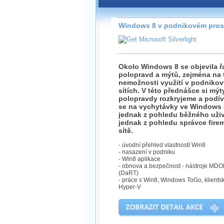
Záznamy na našem webu může
přímo na stránce s využitím 
Silverlight
přehrávače.
Windows 8 v podnikovém pros
Stránka se sama rozhodne, na
technologie podporuje Váš pro
použít, abyste záznam mohli s
možné kvalitě.
Okolo Windows 8 se objevila ř
polopravd a mýtů, zejména na
nemožnosti využití v podniko
sítích. V této přednášce si mýt
polopravdy rozkryjeme a podí
se na vychytávky ve Windows 
Stahování 
jednak z pohledu běžného uživ
jednak z pohledu správce fire
Víme, že občas chcete sledov
sítě.
kde není připojení k internet
- úvodní přehled vlastností Win8
neumožňuje, proto umožňuje
- nasazení v podniku
záznamů.
- Win8 aplikace
- obnova a bezpečnost - nástroje MD
Velmi staré záznamy máme hi
(DaRT)
ve formátu, který není vhodný
- práce s Win8, Windows ToGo, klients
proto je ke stažení nenabízím
Hyper-V