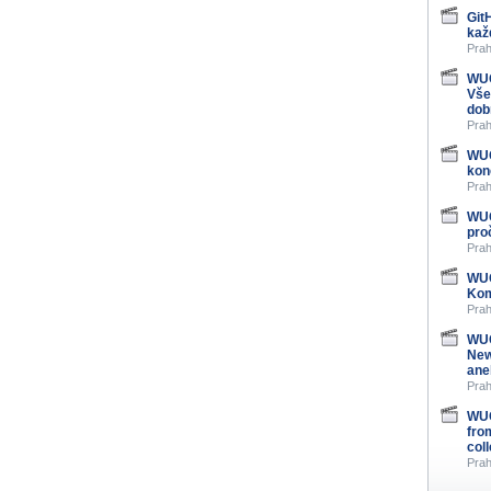
Git
kaž
Prah
WUG
Vše
dob
Prah
WUG
kon
Prah
WUG
pro
Prah
WUG
Kom
Prah
WUG
New
ane
Prah
WUG
fro
col
Prah