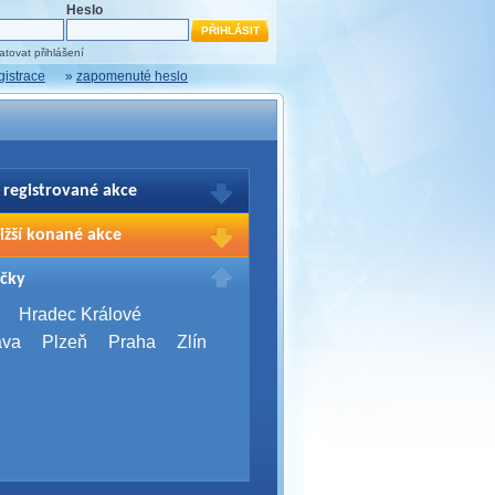
Heslo
tovat přihlášení
gistrace
»
zapomenuté heslo
 registrované akce
brazení Vašich registrací na akce
ižší konané akce
sím přihlašte.
2026,
Brno
čky
Days 2026
2026,
Brno
Hradec Králové
Server Bootcamp 2026
ava
Plzeň
Praha
Zlín