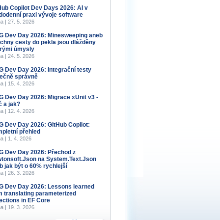
Hub Copilot Dev Days 2026: AI v
dodenní praxi vývoje software
a | 27. 5. 2026
 Dev Day 2026: Minesweeping aneb
chny cesty do pekla jsou dlážděny
rými úmysly
a | 24. 5. 2026
 Dev Day 2026: Integrační testy
ečně správně
a | 15. 4. 2026
 Dev Day 2026: Migrace xUnit v3 -
č a jak?
a | 12. 4. 2026
 Dev Day 2026: GitHub Copilot:
pletní přehled
a | 1. 4. 2026
 Dev Day 2026: Přechod z
tonsoft.Json na System.Text.Json
b jak být o 60% rychlejší
a | 26. 3. 2026
 Dev Day 2026: Lessons learned
m translating parameterized
lections in EF Core
a | 19. 3. 2026