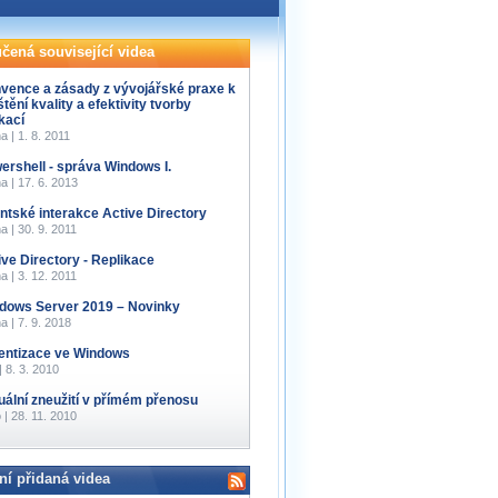
čená související videa
vence a zásady z vývojářské praxe k
štění kvality a efektivity tvorby
kací
a | 1. 8. 2011
ershell - správa Windows I.
a | 17. 6. 2013
entské interakce Active Directory
a | 30. 9. 2011
ive Directory - Replikace
a | 3. 12. 2011
dows Server 2019 – Novinky
a | 7. 9. 2018
entizace ve Windows
 | 8. 3. 2010
tuální zneužití v přímém přenosu
 | 28. 11. 2010
ní přidaná videa