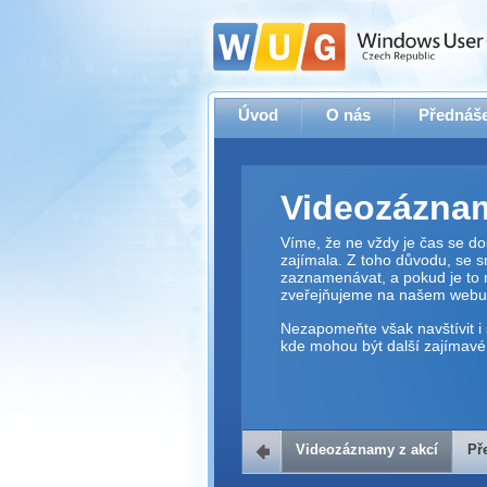
Úvod
O nás
Přednáše
Videozáznam
Víme, že ne vždy je čas se dos
zajímala. Z toho důvodu, se 
zaznamenávat, a pokud je to 
zveřejňujeme na našem webu
Nezapomeňte však navštívit i 
kde mohou být další zajímavé 
Videozáznamy z akcí
Př
Přehrávač v