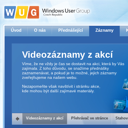
Úvod
O nás
Přednášející
Záznamy
Videozáznamy z akcí
Víme, že ne vždy je čas se dostavit na akci, která by Vás
zajímala. Z toho důvodu, se snažíme přednášky
zaznamenávat, a pokud je to možné, jejich záznamy
zveřejňujeme na našem webu.
Nezapomeňte však navštívit i stránku akce,
kde mohou být další zajímavé materiály.
Videozáznamy z akcí
Přehrávač ve stránce
Stahov
Přehrávač ve stránce