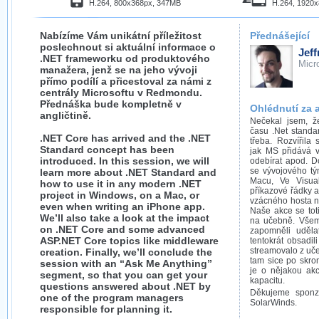
H.264, 800x368px, 347MB
H.264, 1920
Nabízíme Vám unikátní příležitost
Přednášející
poslechnout si aktuální informace o
Jeff
.NET frameworku od produktového
Micr
manažera, jenž se na jeho vývoji
přímo podílí a přicestoval za námi z
centrály Microsoftu v Redmondu.
Přednáška bude kompletně v
Ohlédnutí za 
angličtině.
Nečekal jsem, ž
času .Net standar
.NET Core has arrived and the .NET
třeba. Rozvířila
Standard concept has been
jak MS přidává v
introduced. In this session, we will
odebírat apod. Do
se vývojového tým
learn more about .NET Standard and
Macu, Ve Visual
how to use it in any modern .NET
příkazové řádky a
project in Windows, on a Mac, or
vzácného hosta n
even when writing an iPhone app.
Naše akce se tot
We’ll also take a look at the impact
na učebně. Všem 
on .NET Core and some advanced
zapomněli uděla
ASP.NET Core topics like middleware
tentokrát obsadi
streamovalo z uče
creation. Finally, we’ll conclude the
tam sice po skrom
session with an “Ask Me Anything”
je o nějakou akc
segment, so that you can get your
kapacitu.
questions answered about .NET by
Děkujeme sponz
one of the program managers
SolarWinds.
responsible for planning it.