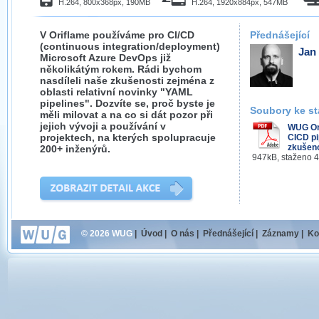
H.264, 800x368px, 190MB
H.264, 1920x884px, 547MB
V Oriflame používáme pro CI/CD
Přednášející
(continuous integration/deployment)
Jan
Microsoft Azure DevOps již
několikátým rokem. Rádi bychom
nasdíleli naše zkušenosti zejména z
oblasti relativní novinky "YAML
pipelines". Dozvíte se, proč byste je
Soubory ke st
měli milovat a na co si dát pozor při
jejich vývoji a používání v
WUG On
projektech, na kterých spolupracuje
CICD pi
zkušeno
200+ inženýrů.
947kB, staženo 
© 2026 WUG
|
Úvod
|
O nás
|
Přednášející
|
Záznamy
|
Ko