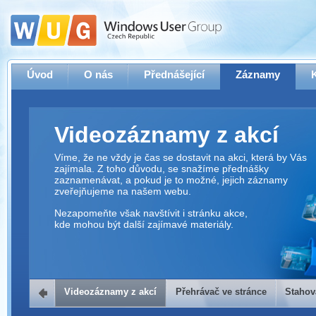
Úvod
O nás
Přednášející
Záznamy
Videozáznamy z akcí
Víme, že ne vždy je čas se dostavit na akci, která by Vás
zajímala. Z toho důvodu, se snažíme přednášky
zaznamenávat, a pokud je to možné, jejich záznamy
zveřejňujeme na našem webu.
Nezapomeňte však navštívit i stránku akce,
kde mohou být další zajímavé materiály.
Videozáznamy z akcí
Přehrávač ve stránce
Stahov
Přehrávač ve stránce