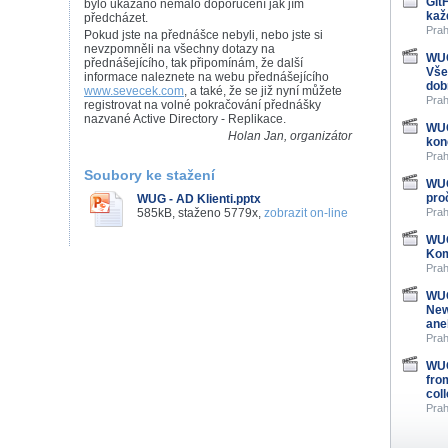
Git
bylo ukázáno nemálo doporučení jak jím
kaž
předcházet.
Prah
Pokud jste na přednášce nebyli, nebo jste si
nevzpomněli na všechny dotazy na
WUG
přednášejícího, tak připomínám, že další
Vše
informace naleznete na webu přednášejícího
dob
www.sevecek.com
, a také, že se již nyní můžete
Prah
registrovat na volné pokračování přednášky
nazvané Active Directory - Replikace.
WUG
Holan Jan, organizátor
kon
Prah
Soubory ke stažení
WUG
pro
WUG - AD Klienti.pptx
585kB, staženo 5779x,
zobrazit on-line
Prah
WUG
Kom
Prah
WUG
New
ane
Prah
WUG
fro
col
Prah