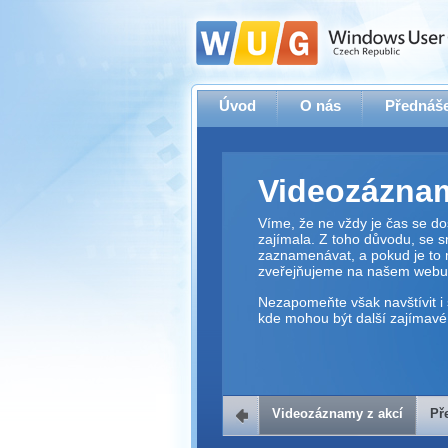
Úvod
O nás
Přednáše
Videozáznam
Víme, že ne vždy je čas se dos
zajímala. Z toho důvodu, se 
zaznamenávat, a pokud je to 
zveřejňujeme na našem webu
Nezapomeňte však navštívit i 
kde mohou být další zajímavé 
Videozáznamy z akcí
Př
Přehrávač v