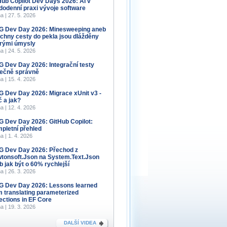
Hub Copilot Dev Days 2026: AI v
dodenní praxi vývoje software
a | 27. 5. 2026
 Dev Day 2026: Minesweeping aneb
chny cesty do pekla jsou dlážděny
rými úmysly
a | 24. 5. 2026
 Dev Day 2026: Integrační testy
ečně správně
a | 15. 4. 2026
 Dev Day 2026: Migrace xUnit v3 -
č a jak?
a | 12. 4. 2026
 Dev Day 2026: GitHub Copilot:
pletní přehled
a | 1. 4. 2026
 Dev Day 2026: Přechod z
tonsoft.Json na System.Text.Json
b jak být o 60% rychlejší
a | 26. 3. 2026
 Dev Day 2026: Lessons learned
m translating parameterized
lections in EF Core
a | 19. 3. 2026
DALŠÍ VIDEA