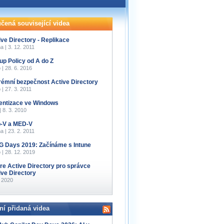
čená související videa
ive Directory - Replikace
a | 3. 12. 2011
up Policy od A do Z
 | 28. 6. 2016
rémní bezpečnost Active Directory
 | 27. 3. 2011
entizace ve Windows
 | 8. 3. 2010
-V a MED-V
a | 23. 2. 2011
 Days 2019: Začínáme s Intune
 | 28. 12. 2019
re Active Directory pro správce
ive Directory
. 2020
ní přidaná videa