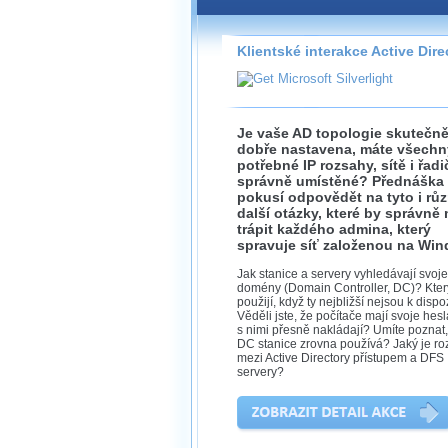
Záznamy na našem webu může
přímo na stránce s využitím 
Silverlight
přehrávače.
Klientské interakce Active Dire
Stránka se sama rozhodne, na
technologie podporuje Váš pro
použít, abyste záznam mohli s
možné kvalitě.
Je vaše AD topologie skutečn
dobře nastavena, máte všechn
potřebné IP rozsahy, sítě i řadi
správně umístěné? Přednáška
pokusí odpovědět na tyto i rů
další otázky, které by správně
Stahování 
trápit každého admina, který
spravuje síť založenou na Wi
Víme, že občas chcete sledov
Jak stanice a servery vyhledávají svoje
kde není připojení k internet
domény (Domain Controller, DC)? Kter
neumožňuje, proto umožňuje
použijí, když ty nejbližší nejsou k dispo
záznamů.
Věděli jste, že počítače mají svoje hesl
s nimi přesně nakládají? Umíte poznat,
Velmi staré záznamy máme hi
DC stanice zrovna používá? Jaký je roz
ve formátu, který není vhodný
mezi Active Directory přístupem a DFS
proto je ke stažení nenabízím
servery?