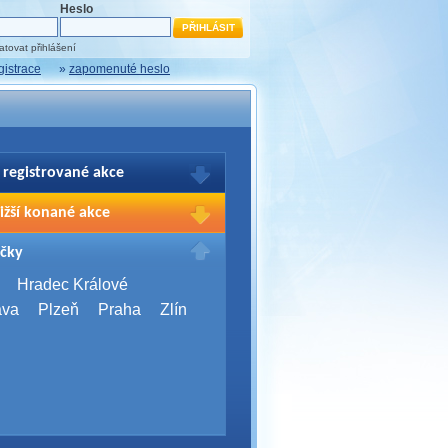
Heslo
tovat přihlášení
gistrace
»
zapomenuté heslo
 registrované akce
brazení Vašich registrací na akce
ižší konané akce
sím přihlašte.
2026,
Brno
čky
Days 2026
2026,
Brno
Hradec Králové
Server Bootcamp 2026
ava
Plzeň
Praha
Zlín