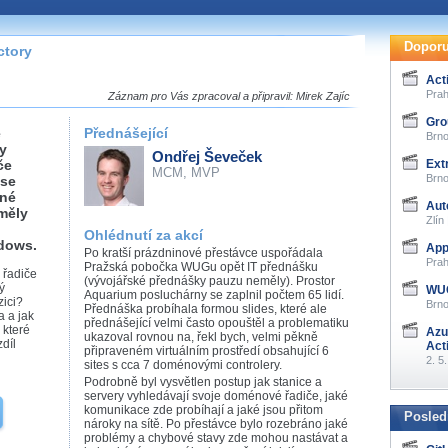
te pohodlně sledovat
našeho
HTML 5
nebo
Doporu
ctory
 základě toho, jaké
Act
hlížeč, který přehrávač
Prah
Záznam pro Vás zpracoval a připravil: Mirek Zajíc
ledovat v nejvyšší
Gro
ě
Přednášející
Brno
y
Ondřej Ševeček
če
Ext
MCM, MVP
Brno
 se
zné
Aut
 měly
záznamů
Zlín
Ohlédnutí za akcí
ndows.
App
Po kratší prázdninové přestávce uspořádala
at záznamy i v místech,
Prah
Pražská pobočka WUGu opět IT přednášku
 řadiče
u, což současný přehrávač
(vývojářské přednášky pauzu neměly). Prostor
ý
me stahování vybraných
WUG
Aquarium posluchárny se zaplnil počtem 65 lidí.
zici?
Brno
Přednáška probíhala formou slides, které ale
a a jak
přednášející velmi často opouštěl a problematiku
 které
Azu
storicky uložené
ukazoval rovnou na, řekl bych, velmi pěkně
díl
Act
připraveném virtuálním prostředí obsahující 6
 pro stahování,
2. 5
sites s cca 7 doménovými controlery.
e.
Podrobně byl vysvětlen postup jak stanice a
servery vyhledávají svoje doménové řadiče, jaké
komunikace zde probíhají a jaké jsou přitom
Posled
nároky na sítě. Po přestávce bylo rozebráno jaké
problémy a chybové stavy zde mohou nastávat a