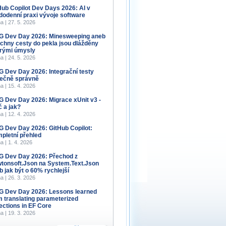
Hub Copilot Dev Days 2026: AI v
dodenní praxi vývoje software
a | 27. 5. 2026
 Dev Day 2026: Minesweeping aneb
chny cesty do pekla jsou dlážděny
rými úmysly
a | 24. 5. 2026
 Dev Day 2026: Integrační testy
ečně správně
a | 15. 4. 2026
 Dev Day 2026: Migrace xUnit v3 -
č a jak?
a | 12. 4. 2026
 Dev Day 2026: GitHub Copilot:
pletní přehled
a | 1. 4. 2026
 Dev Day 2026: Přechod z
tonsoft.Json na System.Text.Json
b jak být o 60% rychlejší
a | 26. 3. 2026
 Dev Day 2026: Lessons learned
m translating parameterized
lections in EF Core
a | 19. 3. 2026