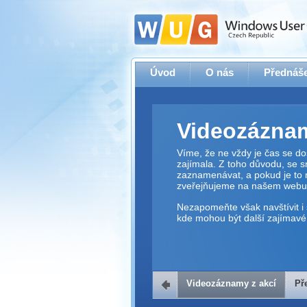
Úvod
O nás
Přednáše
Videozáznam
Víme, že ne vždy je čas se dos
zajímala. Z toho důvodu, se 
zaznamenávat, a pokud je to 
zveřejňujeme na našem webu
Nezapomeňte však navštívit i 
kde mohou být další zajímavé 
Videozáznamy z akcí
Př
Přehrávač v