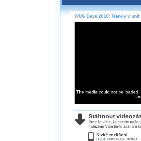
Záznamy na našem webu může
přímo na stránce s využitím 
Silverlight
přehrávače.
WUG Days 2018: Trendy v unit
Stránka se sama rozhodne, na
technologie podporuje Váš pro
použít, abyste záznam mohli s
možné kvalitě.
Stahování 
Víme, že občas chcete sledov
kde není připojení k internet
neumožňuje, proto umožňuje
The media could not be loaded, 
th
záznamů.
Velmi staré záznamy máme hi
ve formátu, který není vhodný
Stáhnout videoz
proto je ke stažení nenabízím
Protože víme, že chcete naše p
nabízíme Vám tento záznam ke 
Nízké rozlišení
H.264, 800x368px, 163MB