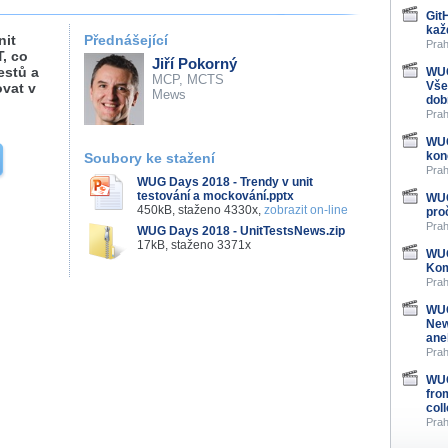
Git
kaž
nit
Přednášející
Prah
T, co
Jiří Pokorný
estů a
WUG
MCP, MCTS
Vše
ovat v
Mews
dob
Prah
WUG
kon
Soubory ke stažení
Prah
WUG Days 2018 - Trendy v unit
testování a mockování.pptx
WUG
450kB, staženo 4330x,
zobrazit on-line
pro
Prah
WUG Days 2018 - UnitTestsNews.zip
17kB, staženo 3371x
WUG
Kom
Prah
WUG
New
ane
Prah
WUG
fro
col
Prah