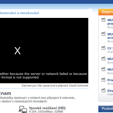
te pohodlně sledovat
našeho
HTML 5
nebo
Doporu
 testování a mockování
 základě toho, jaké
WUG
pro
hlížeč, který přehrávač
Brno
ledovat v nejvyšší
WUG
arch
Brno
C# 7
Prah
záznamů
WUG
Brno
at záznamy i v místech,
u, což současný přehrávač
WUG
me stahování vybraných
either because the server or network failed or because
Brno
e format is not supported.
Pro
Brno
storicky uložené
Záznam pro Vás zpracoval a připravil: David Gešvindr
 pro stahování,
Dev
áznam
e.
Prah
řednášky sledovat i v místech bez připojení k internetu,
stažení v následujících formátech:
Vysoké rozlišení (HD)
Posled
H.264, 1920x886px, 528MB