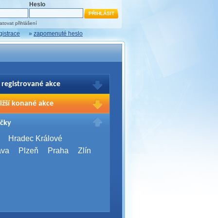
Heslo
tovat přihlášení
gistrace
»
zapomenuté heslo
 registrované akce
brazení Vašich registrací na akce
ižší konané akce
sím přihlašte.
2026,
Brno
čky
Days 2026
2026,
Brno
Hradec Králové
Server Bootcamp 2026
ava
Plzeň
Praha
Zlín