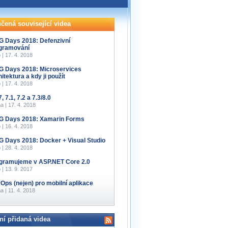
čená související videa
 Days 2018: Defenzivní
gramování
 | 17. 4. 2018
 Days 2018: Microservices
itektura a kdy ji použít
 | 17. 4. 2018
, 7.1, 7.2 a 7.3/8.0
a | 17. 4. 2018
 Days 2018: Xamarin Forms
 | 16. 4. 2018
 Days 2018: Docker + Visual Studio
 | 28. 4. 2018
gramujeme v ASP.NET Core 2.0
 | 13. 9. 2017
Ops (nejen) pro mobilní aplikace
a | 11. 4. 2018
ní přidaná videa